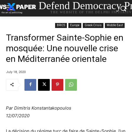
Defend Democracy Pr
THE WEBSITE OF THE DELPHI INITIATI
BRICS
Europe
Greek Crisis
Middle East
Transformer Sainte-Sophie en
mosquée: Une nouvelle crise
en Méditerranée orientale
July 18, 2020
Par Dimitris Konstantakopoulos
12/07/2020
La décision du régime turc de faire de Sainte-Sophie, l’un