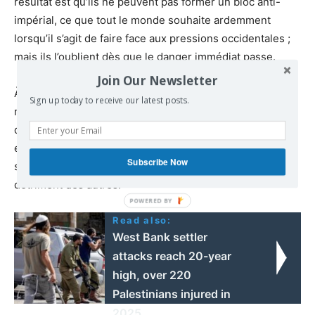
résultat est qu’ils ne peuvent pas former un bloc anti-
impérial, ce que tout le monde souhaite ardemment
lorsqu’il s’agit de faire face aux pressions occidentales ;
mais ils l’oublient dès que le danger immédiat passe.
Join Our Newsletter
À ce stade, il convient également de rappeler les idées
Sign up today to receive our latest posts.
non pas d’un socialiste, mais de John Maynard Keynes,
qui a souligné en son temps qu’il ne peut y avoir de paix
et de stabilité internationales sans une certaine forme de
Subscribe Now
solidarité, avec les excédents constants des uns au
détriment des autres.
Read also:
West Bank settler
attacks reach 20-year
high, over 220
Palestinians injured in
2025