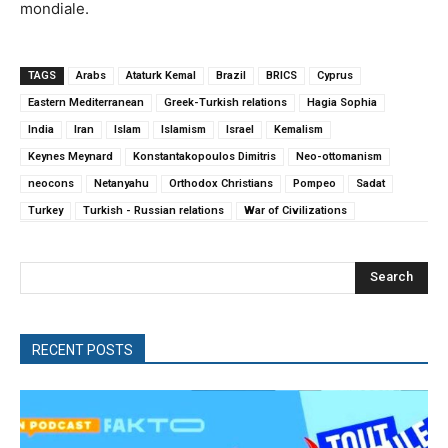
mondiale.
TAGS
Arabs
Ataturk Kemal
Brazil
BRICS
Cyprus
Eastern Mediterranean
Greek-Turkish relations
Hagia Sophia
India
Iran
Islam
Islamism
Israel
Kemalism
Keynes Meynard
Konstantakopoulos Dimitris
Neo-ottomanism
neocons
Netanyahu
Orthodox Christians
Pompeo
Sadat
Turkey
Turkish - Russian relations
War of Civilizations
Search
RECENT POSTS