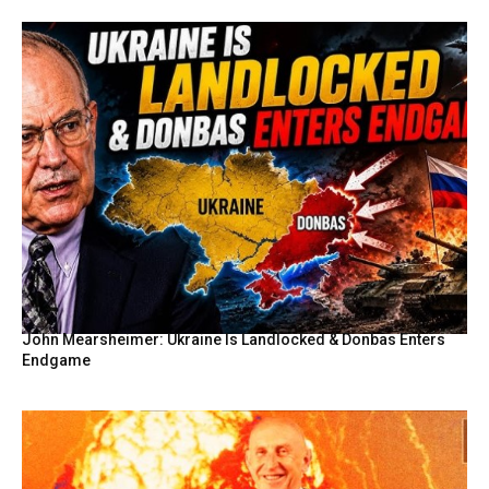
John Mearsheimer: Ukraine Is Landlocked & Donbas Enters
Endgame