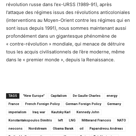
révolution russe dans l’ex-URSS (1989-91), après
l’attaque des régimes issus des révolutions anticoloniales
(interventions au Moyen-Orient contre les régimes qui en
sont issus depuis 1991), nous sommes maintenant aussi
profondément dans un gigantesque phénomène de
« contre-révolution » mondiale, qui menace de détruire
tous les acquis civilisationnels de l’ère moderne, même
dans le « premier monde », depuis la Renaissance.
TAGS
"New Europe"
Capitalism
De Gaulle Charles
energy
France
French Foreign Policy
German Foreign Policy
Germany
imperialism
Iraq war
Kautsky Karl
Kennedy John
Konstantakopoulos Dimitris
left
LNG
Mitterand Francois
NATO
neocons
Nordstream
Obama Barak
oil
Papandreou Andreas