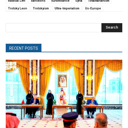
Radical Left
sanctions
surveillance
Syria
Totalitarianism
Trotsky Leon
Trotskyism
Ultra-Imperialism
Us-Europe
Search
RECENT POSTS