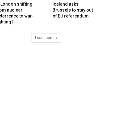
 London shifting
Iceland asks
rom nuclear
Brussels to stay out
terrence to war-
of EU referendum
ghting?
Load more