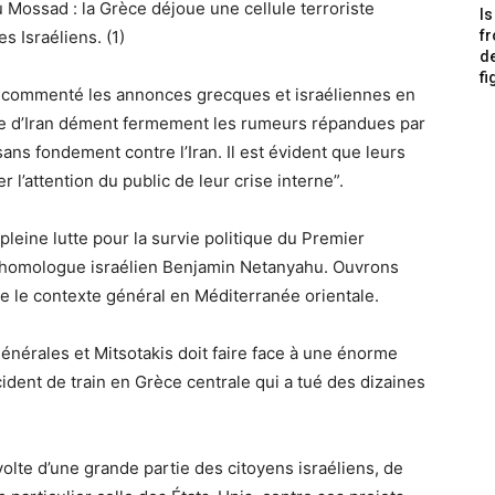
du Mossad : la Grèce déjoue une cellule terroriste
Is
s Israéliens. (1)
f
de
fi
 a commenté les annonces grecques et israéliennes en
ue d’Iran dément fermement les rumeurs répandues par
ans fondement contre l’Iran. Il est évident que leurs
 l’attention du public de leur crise interne”.
n pleine lutte pour la survie politique du Premier
n homologue israélien Benjamin Netanyahu. Ouvrons
e le contexte général en Méditerranée orientale.
générales et Mitsotakis doit faire face à une énorme
cident de train en Grèce centrale qui a tué des dizaines
volte d’une grande partie des citoyens israéliens, de