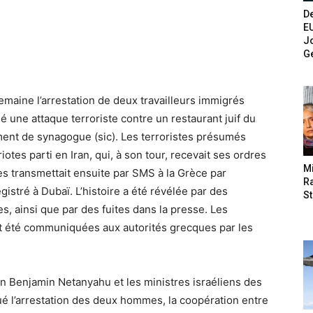
De
E
Jo
G
maine l’arrestation de deux travailleurs immigrés
ié une attaque terroriste contre un restaurant juif du
ment de synagogue (sic). Les terroristes présumés
otes parti en Iran, qui, à son tour, recevait ses ordres
M
les transmettait ensuite par SMS à la Grèce par
Ra
gistré à Dubaï. L’histoire a été révélée par des
St
s, ainsi que par des fuites dans la presse. Les
nt été communiquées aux autorités grecques par les
en Benjamin Netanyahu et les ministres israéliens des
lué l’arrestation des deux hommes, la coopération entre