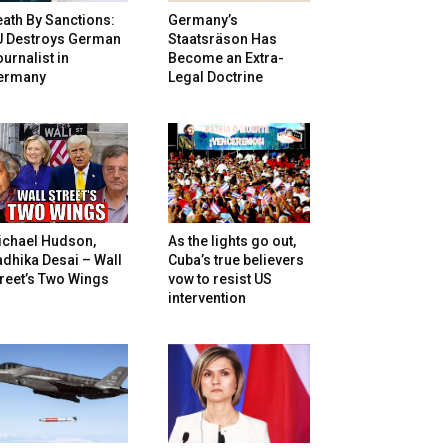
ath By Sanctions:
Germany’s
U Destroys German
Staatsräson Has
urnalist in
Become an Extra-
ermany
Legal Doctrine
ichael Hudson,
As the lights go out,
dhika Desai – Wall
Cuba’s true believers
reet’s Two Wings
vow to resist US
intervention