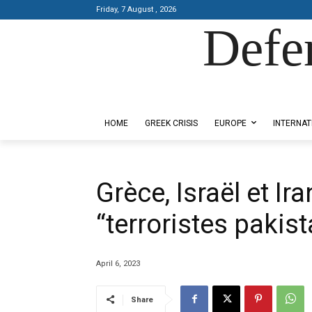
Friday, 7 August , 2026
Defe
Designed by Kangaru Productions
HOME
GREEK CRISIS
EUROPE
INTERNAT
Grèce, Israël et Ir
“terroristes pakis
April 6, 2023
Share