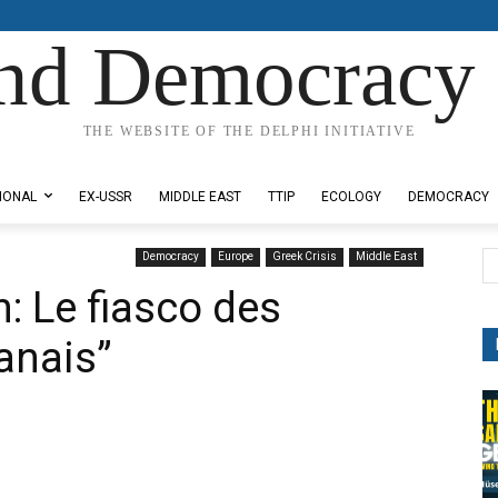
nd Democracy 
THE WEBSITE OF THE DELPHI INITIATIVE
IONAL
EX-USSR
MIDDLE EAST
TTIP
ECOLOGY
DEMOCRACY
Democracy
Europe
Greek Crisis
Middle East
an: Le fiasco des
tanais”