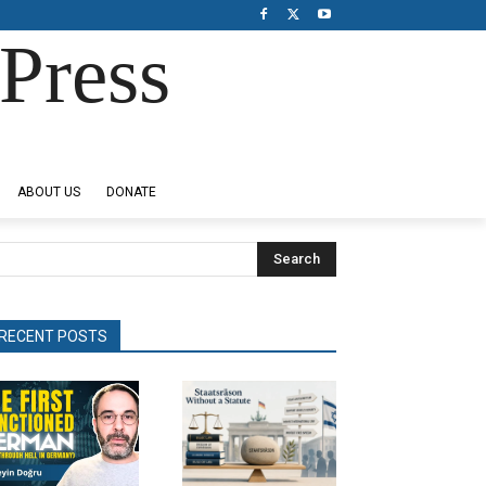
Press
ABOUT US
DONATE
Search
RECENT POSTS