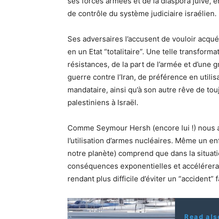
ses forces armées et de la diaspora juive, e
de contrôle du système judiciaire israélien.
Ses adversaires l’accusent de vouloir acquér
en un Etat “totalitaire”. Une telle transform
résistances, de la part de l’armée et d’une g
guerre contre l’Iran, de préférence en util
mandataire, ainsi qu’à son autre rêve de tou
palestiniens à Israël.
Comme Seymour Hersh (encore lui !) nous a
l’utilisation d’armes nucléaires. Même un en
notre planète) comprend que dans la situatio
conséquences exponentielles et accélérera
rendant plus difficile d’éviter un “accident” 
Read als