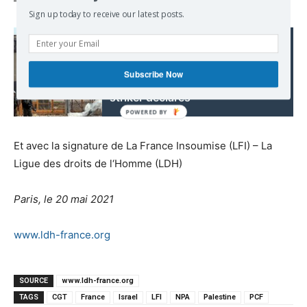
– Union syndicale solidaires
Sign up today to receive our latest posts.
Read also:
Freedom or death,
Subscribe Now
Palestinian hunger-
striker declares
Et avec la signature de La France Insoumise (LFI) – La
Ligue des droits de l‘Homme (LDH)
Paris, le 20 mai 2021
www.ldh-france.org
SOURCE
www.ldh-france.org
TAGS
CGT
France
Israel
LFI
NPA
Palestine
PCF