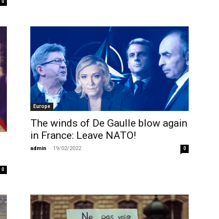
0
Europe
The winds of De Gaulle blow again
in France: Leave NATO!
admin
-
19/02/2022
0
0