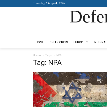
Thursday, 6 August , 2026
Defe
Designed by Kangaru Productions
HOME
GREEK CRISIS
EUROPE
INTERNAT
Home
Tags
NPA
Tag: NPA