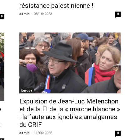
résistance palestinienne !
admin
-
08/10/2023
0
0
Europe
Expulsion de Jean-Luc Mélenchon
e
et de la FI de la « marche blanche »
: la faute aux ignobles amalgames
u
du CRIF
admin
-
11/06/2022
0