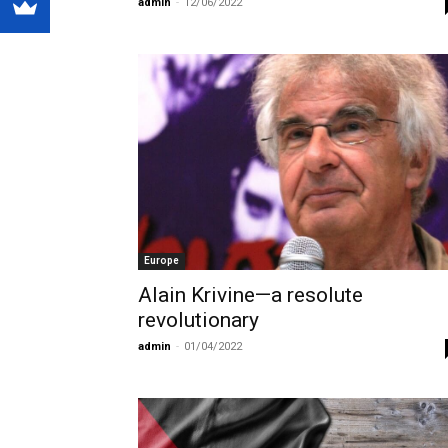
admin
-
12/06/2022
Europe
Alain Krivine—a resolute
revolutionary
admin
-
01/04/2022