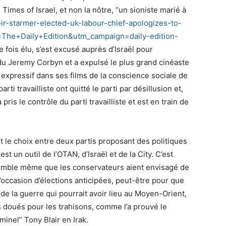
 Times of Israel, et non la nôtre, “un sioniste marié à
ir-starmer-elected-uk-
labour-chief-apologizes-to-
The+Daily+Edition&
utm_campaign=daily-edition-
e fois élu, s’est excusé auprès d’Israël pour
endu Jeremy Corbyn et a expulsé le plus grand cinéaste
expressif dans ses films de la conscience sociale de
i travailliste ont quitté le parti par désillusion et,
ris le contrôle du parti travailliste et est en train de
t le choix entre deux partis proposant des politiques
 est un outil de l’OTAN, d’Israël et de la City. C’est
l semble même que les conservateurs aient envisagé de
l’occasion d’élections anticipées, peut-être pour que
de la guerre qui pourrait avoir lieu au Moyen-Orient,
 doués pour les trahisons, comme l’a prouvé le
minel” Tony Blair en Irak.