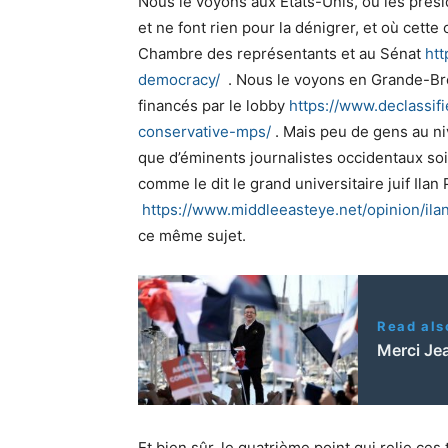
Nous le voyons aux États-Unis, où les prési
et ne font rien pour la dénigrer, et où cette
Chambre des représentants et au Sénat
ht
democracy/
. Nous le voyons en Grande-Bre
financés par le lobby
https://www.declassifi
conservative-mps/
. Mais peu de gens au niv
que d’éminents journalistes occidentaux soi
comme le dit le grand universitaire juif Ilan
https://www.middleeasteye.
net/opinion/il
ce même sujet.
Read als
Merci Je
Et bien sûr, le quatrième point qui relie c