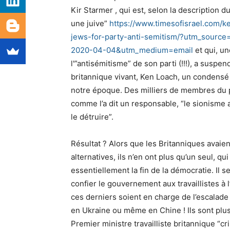
Kir Starmer , qui est, selon la description du
une juive”
https://www.timesofisrael.com/
ke
jews-for-party-anti-semitism/?
utm_source=
2020-04-04&utm_medium=email
et qui, un
l'”antisémitisme” de son parti (!!!), a susp
britannique vivant, Ken Loach, un condensé 
notre époque. Des milliers de membres du part
comme l’a dit un responsable, “le sionisme a p
le détruire”.
Résultat ? Alors que les Britanniques avaien
alternatives, ils n’en ont plus qu’un seul, qui
essentiellement la fin de la démocratie. I
confier le gouvernement aux travaillistes à 
ces derniers soient en charge de l’escalade 
en Ukraine ou même en Chine ! Ils sont plus
Premier ministre travailliste britannique “cri