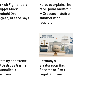
rkish Fighter Jets
Kolydas explains the
rigger Mock
rare “polar meltemi”
gfight Over
— Greece’s invisible
egean, Greece Says
summer wind
regulator
ath By Sanctions:
Germany’s
U Destroys German
Staatsräson Has
urnalist in
Become an Extra-
ermany
Legal Doctrine