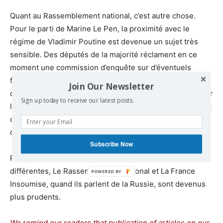
Quant au Rassemblement national, c’est autre chose.
Pour le parti de Marine Le Pen, la proximité avec le
régime de Vladimir Poutine est devenue un sujet très
sensible. Des députés de la majorité réclament en ce
moment une commission d’enquête sur d’éventuels
financements russes en France, après la révélation
Join Our Newsletter
d’informations déclassifiées aux Etats-Unis. Le RN est sur
Sign up today to receive our latest posts.
la défensive. Il menace d’attaquer tous ceux qui insinuent
qu’il y aurait des liens financiers entre Moscou et le parti
de Marine Le Pen.
Subscribe Now
Pour des raisons différentes, avec des histoires
différentes, Le Rassemblement national et La France
Insoumise, quand ils parlent de la Russie, sont devenus
plus prudents.
We remind our readers that publication of articles on our