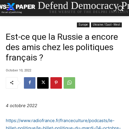
Defend Democracy Pr
THE WEBSITE OF THE DELPHI INITIATI
Europe
Ukraine / East - West
Est-ce que la Russie a encore
des amis chez les politiques
français ?
October 10, 2022
4 octobre 2022
https://www.radiofrance.fr/franceculture/podcasts/le-
billet-politique/le-billet-politique-du-mardi-04-octobre-