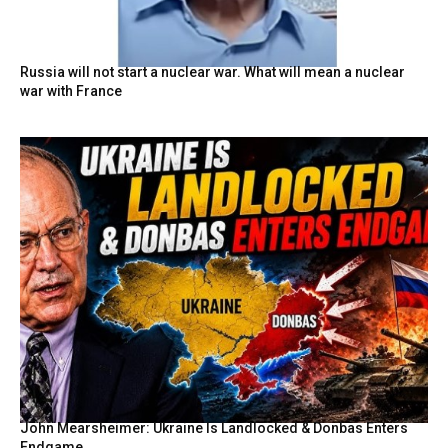
Russia will not start a nuclear war. What will mean a nuclear
war with France
John Mearsheimer: Ukraine Is Landlocked & Donbas Enters
Endgame