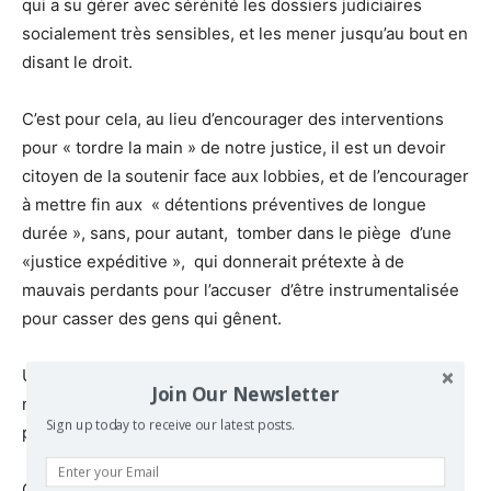
qui a su gérer avec sérénité les dossiers judiciaires
socialement très sensibles, et les mener jusqu’au bout en
disant le droit.
C’est pour cela, au lieu d’encourager des interventions
pour « tordre la main » de notre justice, il est un devoir
citoyen de la soutenir face aux lobbies, et de l’encourager
à mettre fin aux « détentions préventives de longue
durée », sans, pour autant, tomber dans le piège d’une
«justice expéditive », qui donnerait prétexte à de
mauvais perdants pour l’accuser d’être instrumentalisée
pour casser des gens qui gênent.
Un tel soutien à notre justice est d’autant plus
Join Our Newsletter
nécessaire, que Barthélémy Diaz est toujours sous
Sign up today to receive our latest posts.
procédure judiciaire pour le meurtre de Ndiaga Diouf.
C’est donc à croire que son appel à l’Eglise pour libérer