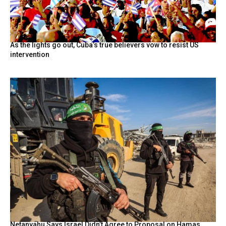
As the lights go out, Cuba’s true believers vow to resist US
intervention
Netanyahu Says Israel Didn’t Agree to Proposal on Hamas