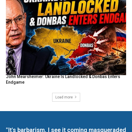
John Mearsheimer: Ukraine Is Landlocked & Donbas Enters
Endgame
Load more
"It's barbarism. I see it coming masqueraded