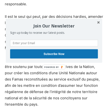
responsable.
Il est le seul qui peut, par des décisions hardies, amender
les termes de référence du DNI pour le rendre
Join Our Newsletter
réellement inclusif. Il peut également révoquer le
Sign up today to receive our latest posts.
Conseiller Français de l’Etat-Major des Famas, et
s’investir à changer le contenu du mandat de la
MINUSMA.
Subscribe Now
Si le Président IBK prenait de telles initiatives, il devrait
être soutenu par toutes les forces vives de la Nation,
pour créer les conditions d’une Unité Nationale autour
des Famas reconstituées au service exclusif du peuple,
afin de les mettre en condition d’assumer leur fonction
régalienne de défense de l’intégrité de notre territoire
national et de la sécurité de nos concitoyens sur
l’ensemble du pays.