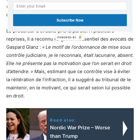
«
Cette inscription est scandaleuse et doit être
corrigée.
»
Subscribe Now
Le procureur a ensuite pris la parole. À plusieurs
reprises, il a reconnu l’argument essentiel des avocats de
Gaspard Glanz :
«
Le motif de l’ordonnance de mise sous
contrôle judiciaire, je le reconnais, était lacunaire, absent.
Elle ne présente pas la motivation que l’on serait en droit
d’attendre.
»
Mais, estimant que ce contrôle vise à éviter
la réitération de l’infraction, il a suggéré au tribunal de le
maintenir, en le motivant, ce qui serait selon lui possible
en droit.
Read also:
Nordic War Prize – Worse
than Trump