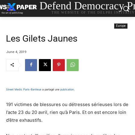
Defend Democracy Pr
THE WEBSITE OF THE DELPHI INITIATI
Europe
Les Gilets Jaunes
June 4, 2019
Street Medic Paris-Banlieue
a partagé une
publication
.
191 victimes de blessures ou détresses sérieuses lors de
l’acte 23 du 20 avril, rien qu’à Paris. Et on est encore loin
d’être exhaustifs.