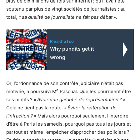
plus de dix millions de fois sur Internet
; qu’il avait été
soutenu par plus de vingt sociétés de journalistes : au
total,
«
sa qualité de journaliste ne fait pas débat
»
.
Read also:
Why pundits get it
wrong
Or, l’ordonnance de son contrôle judiciaire n’était pas
e
motivée, a poursuivi M
Pascual. Quelles pourraient être
ses motifs
?
«
Avoir une garantie de représentation
?
»
Cela ne tient pas la route.
«
Éviter la réitération de
l’infraction
?
»
Mais alors pourquoi seulement l’interdire
d’être à Paris les samedis, pourquoi pas tous les jours et
partout et même l’empêcher d’approcher des policiers
?