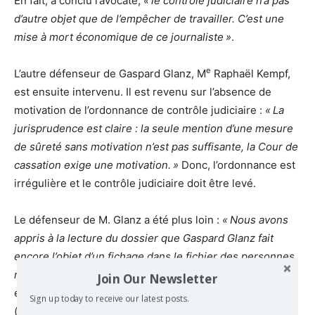
En fait, a conclu l’avocate,
«
le contrôle judiciaire n’a pas
d’autre objet que de l’empêcher de travailler. C’est une
mise à mort économique de ce journaliste
»
.
e
L’autre défenseur de Gaspard Glanz, M
Raphaël Kempf,
est ensuite intervenu. Il est revenu sur l’absence de
motivation de l’ordonnance de contrôle judiciaire :
«
La
jurisprudence est claire : la seule mention d’une mesure
de sûreté sans motivation n’est pas suffisante, la Cour de
cassation exige une motivation.
»
Donc, l’ordonnance est
irrégulière et le contrôle judiciaire doit être levé.
Le défenseur de M. Glanz a été plus loin :
«
Nous avons
appris à la lecture du dossier que Gaspard Glanz fait
encore l’objet d’un fichage dans le fichier des personnes
recherchées
»
, alors que la raison pour laquelle il avait
Join Our Newsletter
été enregistré dans ce fichier a été effacée par la justice
Sign up today to receive our latest posts.
(c’était autour de son travail sur les migrants à Calais).