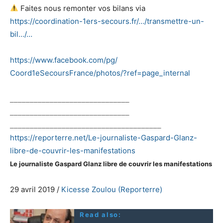
Faites nous remonter vos bilans via
https://coordination-1ers-
secours.fr/…/transmettre-un-
bil…/…
https://www.facebook.com/pg/
Coord1eSecoursFrance/photos/?
ref=page_internal
______________________________
______________________________
______________________________
________
https://reporterre.net/Le-
journaliste-Gaspard-Glanz-
libre-de-couvrir-les-
manifestations
Le journaliste Gaspard Glanz libre de couvrir les manifestations
29
avril
2019
/
Kicesse Zoulou (Reporterre)
Read also: