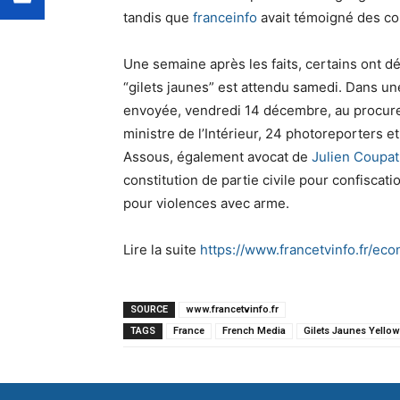
tandis que
franceinfo
avait témoigné des cond
Une semaine après les faits, certains ont dé
“gilets jaunes” est attendu samedi. Dans une
envoyée, vendredi 14 décembre, au procureu
ministre de l’Intérieur, 24 photoreporters 
Assous, également avocat de
Julien Coupat
constitution de partie civile pour confiscat
pour violences avec arme.
Lire la suite
https://www.francetvinfo.fr/eco
SOURCE
www.francetvinfo.fr
TAGS
France
French Media
Gilets Jaunes Yellow