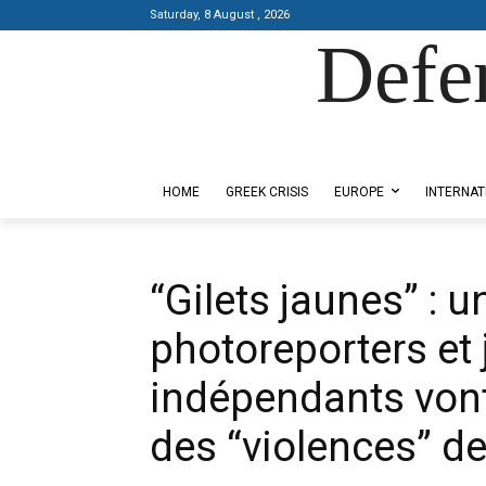
Saturday, 8 August , 2026
Defe
Designed by Kangaru Productions
HOME
GREEK CRISIS
EUROPE
INTERNAT
“Gilets jaunes” : 
photoreporters et 
indépendants vont
des “violences” de