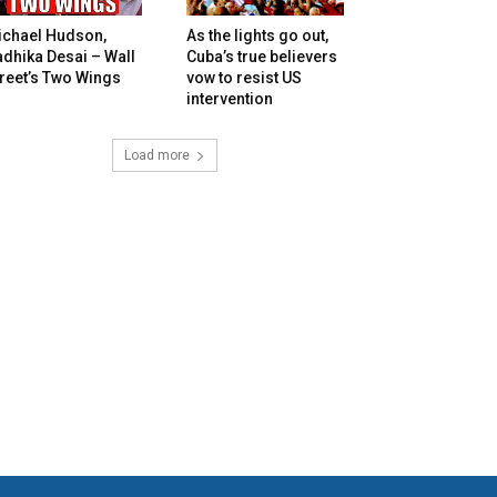
ichael Hudson,
As the lights go out,
dhika Desai – Wall
Cuba’s true believers
reet’s Two Wings
vow to resist US
intervention
Load more