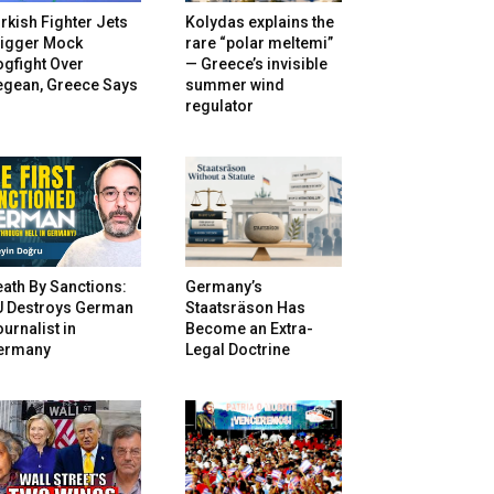
rkish Fighter Jets
Kolydas explains the
rigger Mock
rare “polar meltemi”
gfight Over
— Greece’s invisible
egean, Greece Says
summer wind
regulator
ath By Sanctions:
Germany’s
U Destroys German
Staatsräson Has
urnalist in
Become an Extra-
ermany
Legal Doctrine