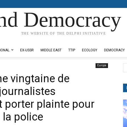
nd Democracy 
THE WEBSITE OF THE DELPHI INITIATIVE
IONAL
EX-USSR
MIDDLE EAST
TTIP
ECOLOGY
DEMOCRACY
Europe
une vingtaine de
journalistes
 porter plainte pour
 la police