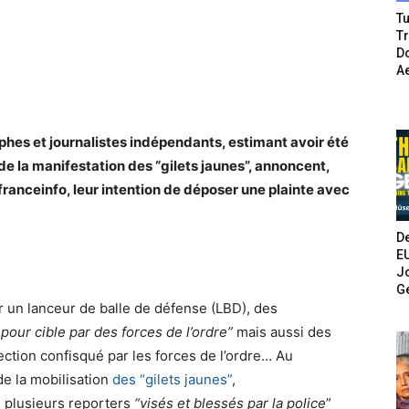
Tu
T
Do
A
phes et journalistes indépendants, estimant avoir été
s de la manifestation des “gilets jaunes”, annoncent,
franceinfo, leur intention de déposer une plainte avec
De
E
Jo
G
r un lanceur de balle de défense (LBD), des
 pour cible
par des forces de l’ordre”
mais aussi des
tection confisqué par les forces de l’ordre… Au
de la mobilisation
des “gilets jaunes”
,
 plusieurs reporters
“visés et blessés par la police
”