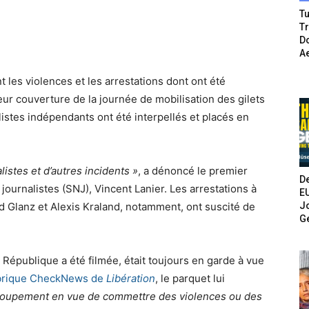
Tu
T
Do
A
 les violences et les arrestations dont ont été
eur couverture de la journée de mobilisation des gilets
listes indépendants ont été interpellés et placés en
alistes et d’autres incidents »
, a dénoncé le premier
De
journalistes (SNJ), Vincent Lanier. Les arrestations à
E
Jo
d Glanz et Alexis Kraland, notamment, ont suscité de
G
a République a été filmée, était toujours en garde à vue
ubrique CheckNews de
Libération
, le parquet lui
 groupement en vue de commettre des violences ou des