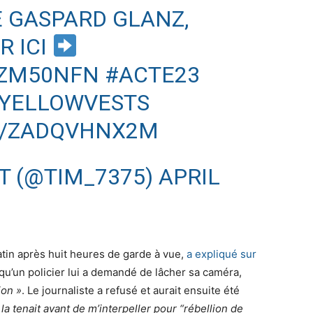
E GASPARD GLANZ,
R ICI
5ZM50NFN
#ACTE23
YELLOWVESTS
M/ZADQVHNX2M
ET (@TIM_7375)
APRIL
atin après huit heures de garde à vue,
a expliqué sur
qu’un policier lui a demandé de lâcher sa caméra,
ion »
. Le journaliste a refusé et aurait ensuite été
la tenait avant de m’interpeller pour “rébellion de