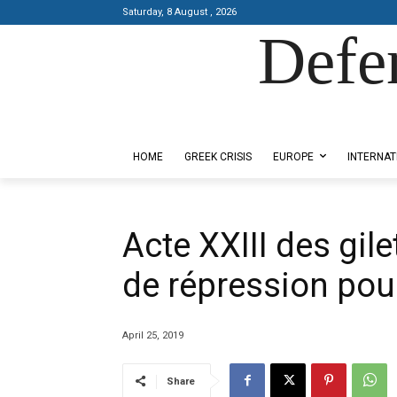
Saturday, 8 August , 2026
Defe
Designed by Kangaru Productions
HOME
GREEK CRISIS
EUROPE
INTERNAT
Acte XXIII des gil
de répression pou
April 25, 2019
Share