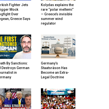
rkish Fighter Jets
Kolydas explains the
rigger Mock
rare “polar meltemi”
gfight Over
— Greece’s invisible
egean, Greece Says
summer wind
regulator
ath By Sanctions:
Germany’s
U Destroys German
Staatsräson Has
urnalist in
Become an Extra-
ermany
Legal Doctrine