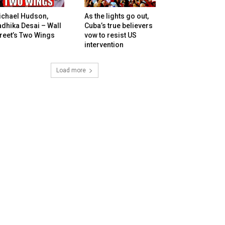
ichael Hudson,
As the lights go out,
dhika Desai – Wall
Cuba’s true believers
reet’s Two Wings
vow to resist US
intervention
Load more