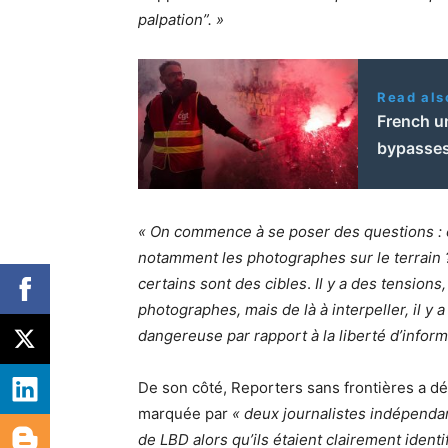
palpation”. »
Read als
French un
bypasses
« On commence à se poser des questions : e
notamment les photographes sur le terrain 
certains sont des cibles
.
Il y a des tensions,
photographes, mais de là à interpeller, il y
dangereuse par rapport à la liberté d’informe
De son côté, Reporters sans frontières a 
marquée par
« deux journalistes indépendant
de LBD alors qu’ils étaient clairement identif