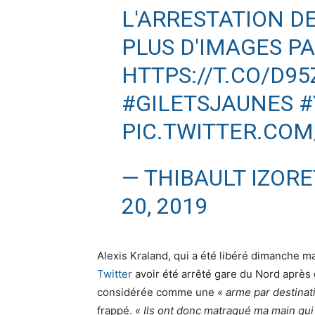
L'ARRESTATION D
PLUS D'IMAGES PA
HTTPS://T.CO/D9
#GILETSJAUNES
#
PIC.TWITTER.CO
— THIBAULT IZOR
20, 2019
Alexis Kraland, qui a été libéré dimanche m
Twitter
avoir été arrêté gare du Nord après 
considérée comme une
« arme par destinat
frappé.
« Ils ont donc matraqué ma main qui 