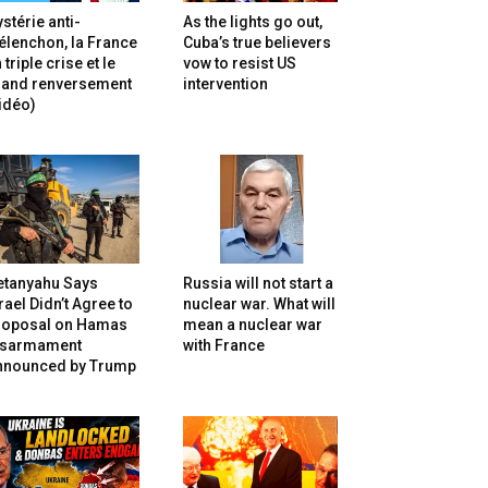
stérie anti-
As the lights go out,
lenchon, la France
Cuba’s true believers
 triple crise et le
vow to resist US
rand renversement
intervention
idéo)
etanyahu Says
Russia will not start a
rael Didn’t Agree to
nuclear war. What will
roposal on Hamas
mean a nuclear war
isarmament
with France
nnounced by Trump