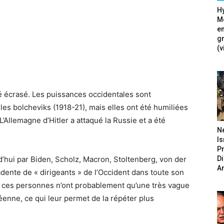
Hy
Mé
en
g
(v
é écrasé. Les puissances occidentales sont
es bolcheviks (1918-21), mais elles ont été humiliées
L’Allemagne d’Hitler a attaqué la Russie et a été
N
Is
P
D
’hui par Biden, Scholz, Macron, Stoltenberg, von der
A
cadente de « dirigeants » de l’Occident dans toute son
lle, ces personnes n’ont probablement qu’une très vague
péenne, ce qui leur permet de la répéter plus