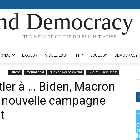
nd Democracy 
THE WEBSITE OF THE DELPHI INITIATIVE
IONAL
EX-USSR
MIDDLE EAST
TTIP
ECOLOGY
DEMOCRACY
Europe
International
Nuclear Weapons/War
Ukraine / East - West
tler à … Biden, Macron
La nouvelle campagne
t