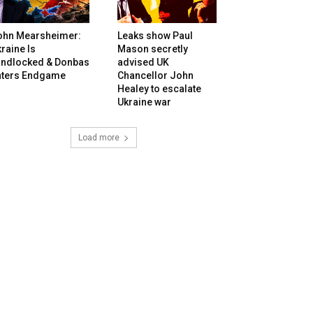
ohn Mearsheimer:
Leaks show Paul
raine Is
Mason secretly
andlocked & Donbas
advised UK
nters Endgame
Chancellor John
Healey to escalate
Ukraine war
Load more