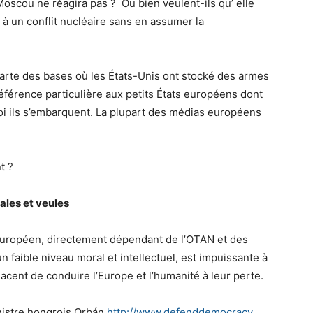
 Moscou ne réagira pas ? Ou bien veulent-ils qu’ elle
e à un conflit nucléaire sans en assumer la
carte des bases où les États-Unis ont stocké des armes
référence particulière aux petits États européens dont
i ils s’embarquent. La plupart des médias européens
t ?
ales et veules
 européen, directement dépendant de l’OTAN et des
un faible niveau moral et intellectuel, est impuissante à
acent de conduire l’Europe et l’humanité à leur perte.
nistre hongrois Orbán
http://www.defenddemocracy.