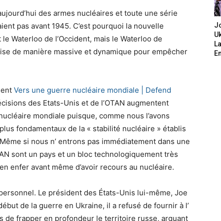
jourd’hui des armes nucléaires et toute une série
ient pas avant 1945. C’est pourquoi la nouvelle
J
Uk
e Waterloo de l’Occident, mais le Waterloo de
L
bilise de manière massive et dynamique pour empêcher
E
dent
Vers une guerre nucléaire mondiale | Defend
écisions des Etats-Unis et de l’OTAN augmentent
 nucléaire mondiale puisque, comme nous l’avons
plus fondamentaux de la « stabilité nucléaire » établis
S. Même si nous n’ entrons pas immédiatement dans une
OTAN sont un pays et un bloc technologiquement très
 en enfer avant même d’avoir recours au nucléaire.
e personnel. Le président des États-Unis lui-même, Joe
ébut de la guerre en Ukraine, il a refusé de fournir à l’
de frapper en profondeur le territoire russe, arguant