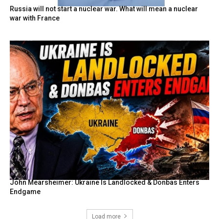
Russia will not start a nuclear war. What will mean a nuclear
war with France
John Mearsheimer: Ukraine Is Landlocked & Donbas Enters
Endgame
Load more