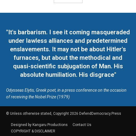
"It's barbarism. I see it coming masqueraded
under lawless alliances and predetermined
enslavements. It may not be about Hitler's
furnaces, but about the methodical and
quasi-scientific subjugation of Man. His
absolute humiliation. His disgrace"
Odysseas Elytis, Greek poet, in a press conference on the occasion
of receiving the Nobel Prize (1979)
© Unless otherwise stated, Copyright 2026 DefendDemocracy.Press
Designed by Kangaru Productions
Contact Us
COPYRIGHT & DISCLAIMER