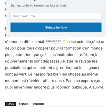
actuellement nous tendons. Il est nécessaire de penser à
Sign up today to receive our latest posts.
un lendemain pour que les rassemblements d’aujourd’hui
s’inscrivent dans un projet efficace et cohérent.
Subscribe Now
Pour une métamorphose de la société,les éléments sont
là,il ne reste plus qu’à les manier correctement. La tâche
s’annonce difficile mais en l’état de crise actuelle,c’est un
devoir pour tous d’opérer pour la formation d’un monde
plus juste (rien que ça !). Les institutions s’effritent,les
gouvernements sont dépassés,l’austérité ravage les
populations qui se mettent à gronder,tout les signaux
sont au vert. Le hasard fait bien les choses,au même
moment est révélée l’affaire des « Panama papers »,de
quoi envenimer encore plus l’opinion publique. A suivre…
TAGS
France
Students