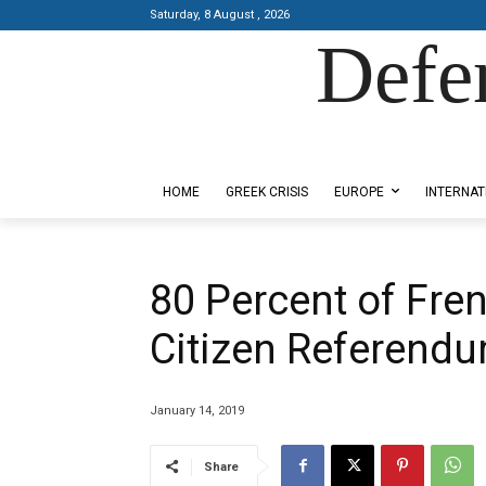
Saturday, 8 August , 2026
Defe
Designed by Kangaru Productions
HOME
GREEK CRISIS
EUROPE
INTERNAT
80 Percent of Fre
Citizen Referendum
January 14, 2019
Share