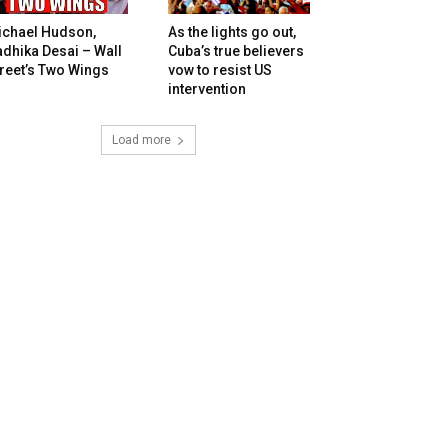
ichael Hudson,
As the lights go out,
dhika Desai – Wall
Cuba’s true believers
reet’s Two Wings
vow to resist US
intervention
Load more