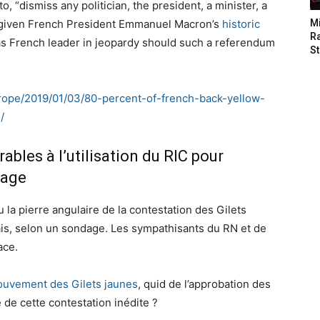
, “dismiss any politician, the president, a minister, a
ch given French President Emmanuel Macron’s
historic
M
Ra
 as French leader in jeopardy should such a referendum
St
rope/2019/01/03/80-percent-of-french-back-yellow-
/
ables à l’utilisation du RIC pour
dage
 la pierre angulaire de la contestation des Gilets
ais, selon un sondage. Les sympathisants du RN et de
ace.
ouvement des Gilets jaunes
, quid de l’approbation des
de cette contestation inédite ?