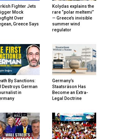
rkish Fighter Jets
Kolydas explains the
rigger Mock
rare “polar meltemi”
gfight Over
— Greece’s invisible
egean, Greece Says
summer wind
regulator
ath By Sanctions:
Germany’s
U Destroys German
Staatsräson Has
urnalist in
Become an Extra-
ermany
Legal Doctrine