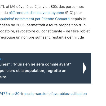
 RTL et M6 dévoilé ce 2 janvier, 80% des personnes
ion du
référendum d’initiative citoyenne
(RIC) pour
opularisé notamment par Etienne Chouard
depuis le
ropéen de 2005, permettrait à toute proposition d’un
brogatoire, révocatoire ou constituante – de faire l’objet
 regroupe un nombre suffisant, restant à définir, de
o:
aunes" : "Plus rien ne sera comme avant"
 policiers et la population, regrette un
ire
57475-ric-80-francais-seraient-favorables-utilisation