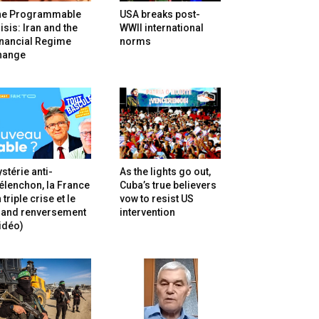
he Programmable
USA breaks post-
isis: Iran and the
WWII international
inancial Regime
norms
hange
stérie anti-
As the lights go out,
lenchon, la France
Cuba’s true believers
 triple crise et le
vow to resist US
rand renversement
intervention
idéo)