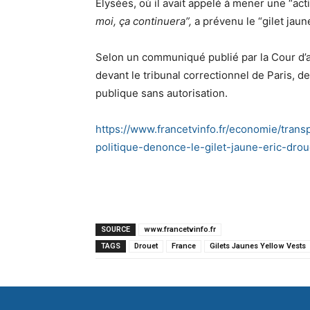
Elysées, où il avait appelé à mener une “acti
moi, ça continuera”,
a prévenu le “gilet jaun
Selon un communiqué publié par la Cour d’ap
devant le tribunal correctionnel de Paris, d
publique sans autorisation.
https://www.francetvinfo.fr/economie/trans
politique-denonce-le-gilet-jaune-eric-dro
SOURCE
www.francetvinfo.fr
TAGS
Drouet
France
Gilets Jaunes Yellow Vests