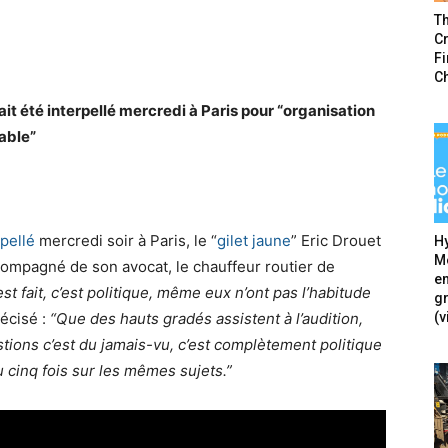
T
Cr
F
C
it été interpellé mercredi à Paris pour “organisation
able”
rpellé
mercredi soir à Paris, le “
gilet jaune
” Eric Drouet
Hy
Mé
ccompagné de son avocat, le chauffeur routier de
en
est fait, c’est politique, même eux n’ont pas l’habitude
g
(v
écisé :
“Que des hauts gradés assistent à l’audition,
ions c’est du jamais-vu, c’est complètement politique
 cinq fois sur les mêmes sujets.”