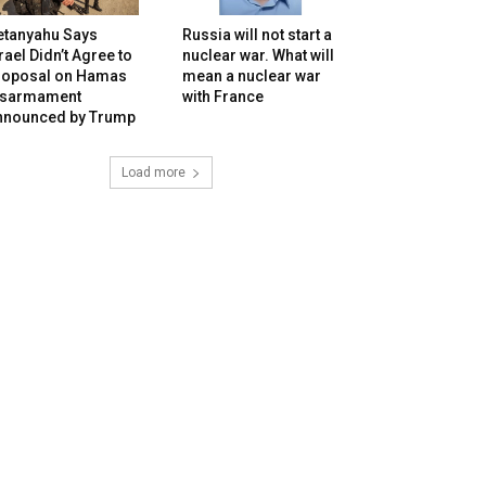
etanyahu Says
Russia will not start a
rael Didn’t Agree to
nuclear war. What will
roposal on Hamas
mean a nuclear war
isarmament
with France
nnounced by Trump
Load more