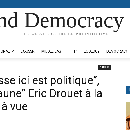
nd Democracy 
THE WEBSITE OF THE DELPHI INITIATIVE
IONAL
EX-USSR
MIDDLE EAST
TTIP
ECOLOGY
DEMOCRACY
Europe
se ici est politique”,
aune” Eric Drouet à la
 à vue