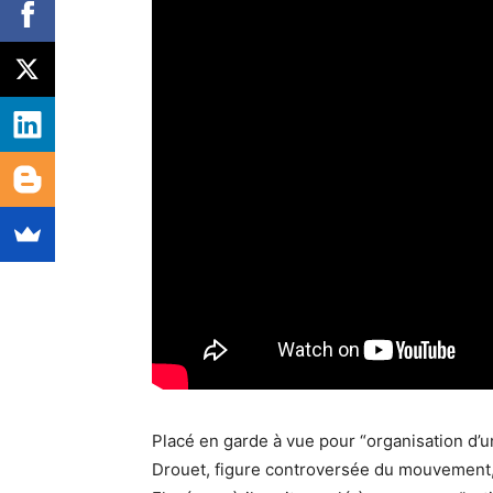
Placé en garde à vue pour “organisation d’un
Drouet, figure controversée du mouvement, a