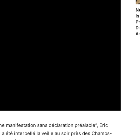
N
Is
P
D
A
e manifestation sans déclaration préalable”, Eric
 été interpellé la veille au soir près des Champs-