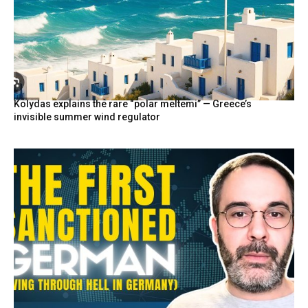
Kolydas explains the rare “polar meltemi” — Greece’s
invisible summer wind regulator