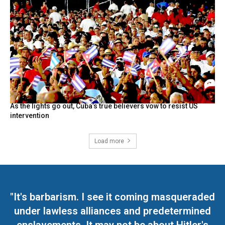
As the lights go out, Cuba’s true believers vow to resist US
intervention
Load more
"It's barbarism. I see it coming masqueraded
under lawless alliances and predetermined
enslavements. It may not be about Hitler's