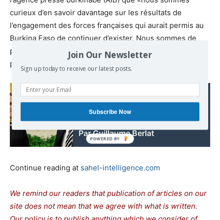
curieux d’en savoir davantage sur les résultats de
l’engagement des forces françaises qui aurait permis au
Burkina Faso de continuer d’exister. Nous sommes de
plus en plus convaincus au contraire que la France fait
Join Our Newsletter
partie de notre problème».
Sign up today to receive our latest posts.
Read also:
Trump-Macron: Une
Subscribe Now
humiliation française! |
Par Guillaume Berlat
Continue reading at
sahel-intelligence.com
We remind our readers that publication of articles on our
site does not mean that we agree with what is written.
Our policy is to publish anything which we consider of