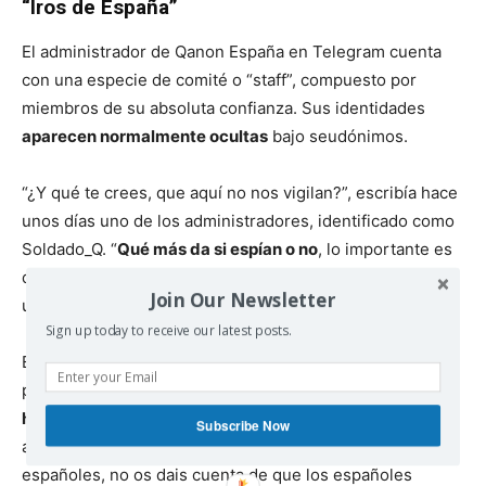
“Iros de España”
El administrador de Qanon España en Telegram cuenta
con una especie de comité o “staff”, compuesto por
miembros de su absoluta confianza. Sus identidades
aparecen normalmente ocultas
bajo seudónimos.
“¿Y qué te crees, que aquí no nos vigilan?”, escribía hace
unos días uno de los administradores, identificado como
Soldado_Q. “
Qué más da si espían o no
, lo importante es
divulgar para despertar a la gente”, le respondía un
Join Our Newsletter
usuario.
Sign up today to receive our latest posts.
En agosto pasado, Alpaxino había dado algunas
pinceladas sobre el carácter de ese “despertar”.
“Ya será
hora de hacer algo por la patria, ¿no?”
, resumía en un
Subscribe Now
audio enviado el 11 de agosto a las 13.48. “Sois
españoles, no os dais cuenta de que los españoles