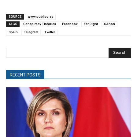
SOURCE
www.publico.es
TAGS
Conspiracy Theories
Facebook
Far Right
QAnon
Spain
Telegram
Twitter
Search
RECENT POSTS