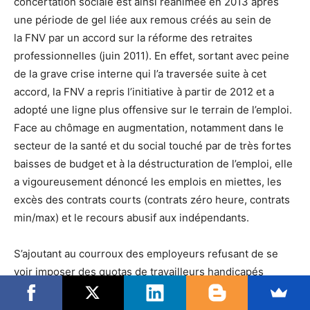
concertation sociale est ainsi réanimée en 2013 après
une période de gel liée aux remous créés au sein de
la FNV par un accord sur la réforme des retraites
professionnelles (juin 2011). En effet, sortant avec peine
de la grave crise interne qui l’a traversée suite à cet
accord, la FNV a repris l’initiative à partir de 2012 et a
adopté une ligne plus offensive sur le terrain de l’emploi.
Face au chômage en augmentation, notamment dans le
secteur de la santé et du social touché par de très fortes
baisses de budget et à la déstructuration de l’emploi, elle
a vigoureusement dénoncé les emplois en miettes, les
excès des contrats courts (contrats zéro heure, contrats
min/max) et le recours abusif aux indépendants.
S’ajoutant au courroux des employeurs refusant de se
voir imposer des quotas de travailleurs handicapés
(Wierink, 2014c), les conditions paraissent donc réunies
pour que la concertation sociale puisse repartir en 2013