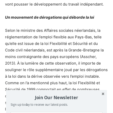
vont pousser le développement du travail indépendant.
Un mouvement de dérogations qui déborde la loi
Selon le ministre des Affaires sociales néerlandais, la
réglementation de l’emploi flexible aux Pays-Bas, telle
qu’elle est issue de la loi Flexibilité et Sécurité et du
Code civil néerlandais, est après la Grande-Bretagne la
moins contraignante des pays européens (Asscher,
2013).
À
la lumière de cette observation, il importe de
souligner le rôle supplémentaire joué par les dérogations
à la loi dans la dérive observée vers l’emploi instable.
Comme on l’a mentionné plus haut, la loi Flexibilité et
Sécurité de 1999 comportait en effet de nombreuses
dispositions ouvertes à dérogation par les partenaires
Join Our Newsletter
sociaux, tant en faveur qu’en défaveur des salariés.
À
Sign up today to receive our latest posts.
l’époque, la FNV s’en était réjouie, dans l’espoir affiché