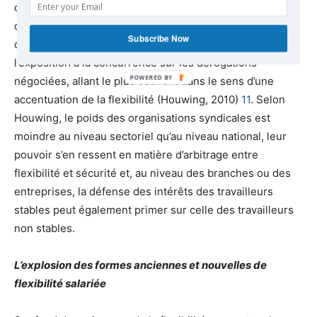
d’améliorer les garanties légales. Or, un examen précis
des dérogations intervenues dans plusieurs secteurs
Subscribe Now
d’activité a montré le poids du cycle économique et de
l’exposition à la concurrence sur les dérogations
POWERED
négociées, allant le plus souvent dans le sens d’une
BY
accentuation de la flexibilité (Houwing, 2010)
1
1
. Selon
Houwing, le poids des organisations syndicales est
moindre au niveau sectoriel qu’au niveau national, leur
pouvoir s’en ressent en matière d’arbitrage entre
flexibilité et sécurité et, au niveau des branches ou des
entreprises, la défense des intérêts des travailleurs
stables peut également primer sur celle des travailleurs
non stables.
L’explosion des formes anciennes et nouvelles de
flexibilité salariée