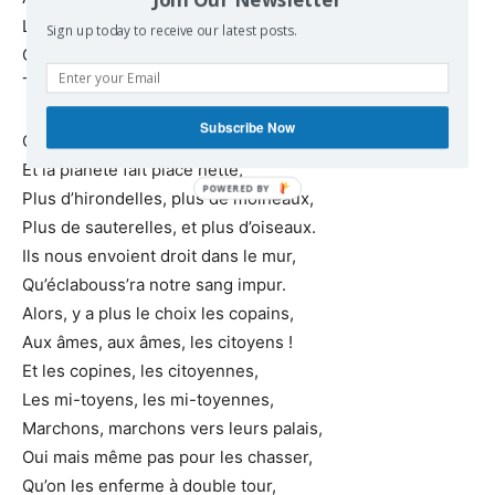
Le jour d’espoir est arrivé
Sign up today to receive our latest posts.
Contre nous de la tyrannie
Tout un peuple doit se lever.
Subscribe Now
Qu’on obéisse à nos bons maîtres,
Et la planète fait place nette,
Plus d’hirondelles, plus de moineaux,
Plus de sauterelles, et plus d’oiseaux.
Ils nous envoient droit dans le mur,
Qu’éclabouss’ra notre sang impur.
Alors, y a plus le choix les copains,
Aux âmes, aux âmes, les citoyens !
Et les copines, les citoyennes,
Les mi-toyens, les mi-toyennes,
Marchons, marchons vers leurs palais,
Oui mais même pas pour les chasser,
Qu’on les enferme à double tour,