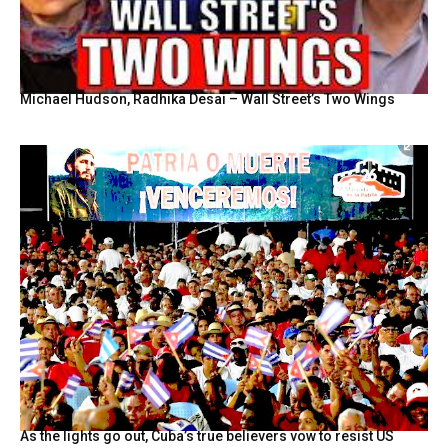
Michael Hudson, Radhika Desai – Wall Street’s Two Wings
As the lights go out, Cuba’s true believers vow to resist US