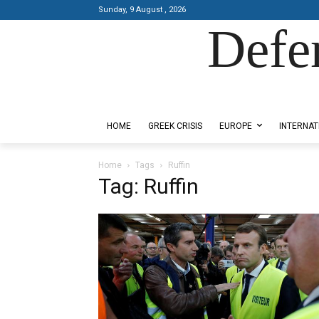
Sunday, 9 August , 2026
Defe
Designed by Kangaru Productions
HOME
GREEK CRISIS
EUROPE
INTERNAT
Home
Tags
Ruffin
Tag: Ruffin