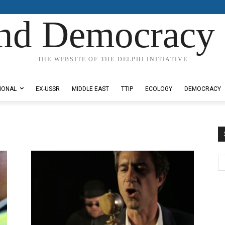
nd Democracy 
THE WEBSITE OF THE DELPHI INITIATIVE
IONAL
EX-USSR
MIDDLE EAST
TTIP
ECOLOGY
DEMOCRACY