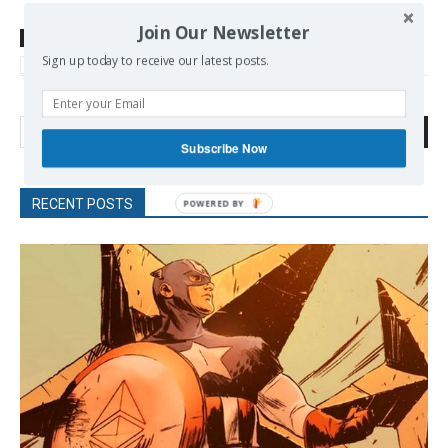
Join Our Newsletter
TAGS
Europe-Russia
France
Melenchon Jean - Luc
NUPES
Sign up today to receive our latest posts.
Parti Socialiste
PCF
Radical Left
Socialist Party
Search
Subscribe Now
RECENT POSTS