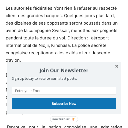
Les autorités fédérales n’ont rien à refuser au respecté
client des grandes banques. Quelques jours plus tard,
des dizaines de ses opposants seront poussés dans un
avion de la compagnie Swissair, menottes aux poignets
pendant toute la durée du vol. Direction : l’aéroport
international de Nidjii, Kinshasa. La police secrète
congolaise réceptionnera les exilés à leur descente
d’avion.
Join Our Newsletter
Des chapitres entiers du livre de Ludo de Witte se lisent
Sign up today to receive our latest posts.
comme le martyrologue d’un peuple. Au roi Léopold II de
Belgique, meurtrier de masse, a succédé à la tête du
Congo une série de malfaiteurs. Seule exception,
Subscribe Now
lumineuse : Patrice Lumumba et son gouvernement, au
pouvoir pendant quelques mois en été 1960.
J’éprouve pour la nation congolaise une admiration