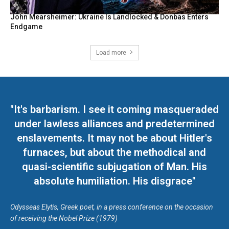
John Mearsheimer: Ukraine Is Landlocked & Donbas Enters
Endgame
Load more
"It's barbarism. I see it coming masqueraded
under lawless alliances and predetermined
enslavements. It may not be about Hitler's
furnaces, but about the methodical and
quasi-scientific subjugation of Man. His
absolute humiliation. His disgrace"
Odysseas Elytis, Greek poet, in a press conference on the occasion
of receiving the Nobel Prize (1979)