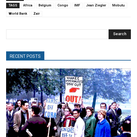
TAGS
Africa
Belgium
Congo
IMF
Jean Ziegler
Mobutu
World Bank
Zair
Search
RECENT POSTS