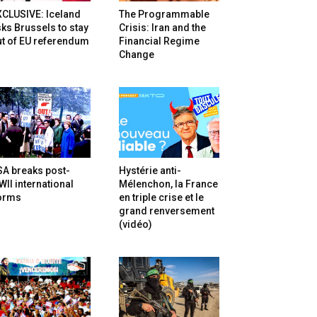
XCLUSIVE: Iceland
The Programmable
ks Brussels to stay
Crisis: Iran and the
t of EU referendum
Financial Regime
Change
SA breaks post-
Hystérie anti-
II international
Mélenchon, la France
orms
en triple crise et le
grand renversement
(vidéo)