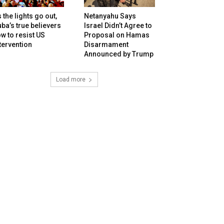
 the lights go out,
Netanyahu Says
ba’s true believers
Israel Didn’t Agree to
w to resist US
Proposal on Hamas
tervention
Disarmament
Announced by Trump
Load more