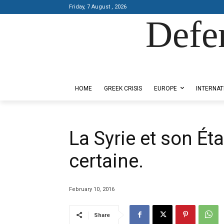
Friday, 7 August , 2026
Defe
Designed by Kangaru Productions
HOME
GREEK CRISIS
EUROPE
INTERNAT
La Syrie et son Éta
certaine.
February 10, 2016
Share