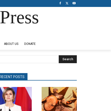
Press
ABOUT US
DONATE
Search
RECENT POSTS