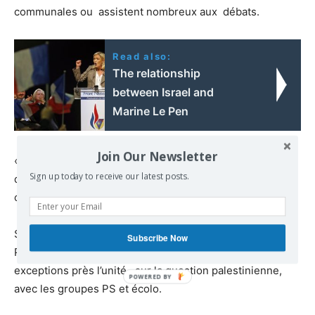
communales ou assistent nombreux aux débats.
Read also:
The relationship
between Israel and
Marine Le Pen
Join Our Newsletter
« Rue – conseil – rue », la célèbre formule, qui lie l’ action
Sign up today to receive our latest posts.
des élus dans les collèges ou conseils à la mobilisation
citoyenne a retrouvé ici tout son sens.
Saluons aussi, dans ce contexte, l’action persévérante du
Subscribe Now
PTB dans de nombreuses communes et à quelques
exceptions près l’unité , sur la question palestinienne,
avec les groupes PS et écolo.