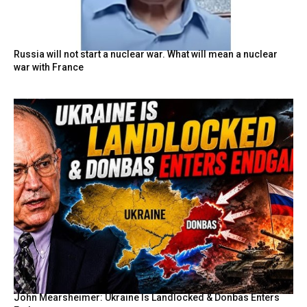
Russia will not start a nuclear war. What will mean a nuclear
war with France
John Mearsheimer: Ukraine Is Landlocked & Donbas Enters