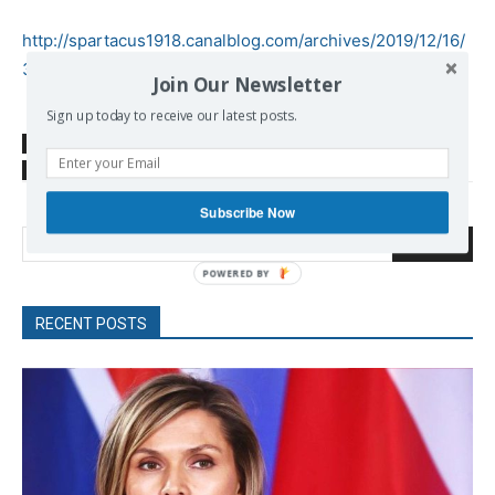
http://spartacus1918.canalblog.com/archives/2019/12/16/
37870874.html
Join Our Newsletter
Sign up today to receive our latest posts.
SOURCE
mai68.org
TAGS
France
Social Movement
Workers Movement
Subscribe Now
Search
RECENT POSTS