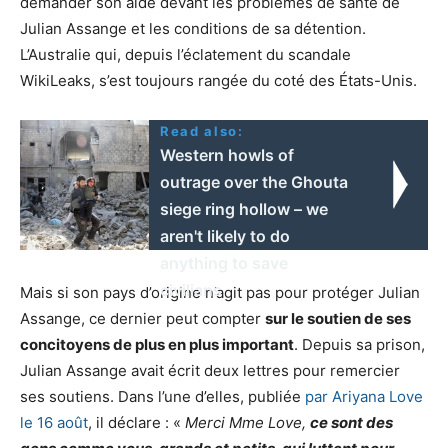
demander son aide devant les problèmes de santé de
Julian Assange et les conditions de sa détention.
L’Australie qui, depuis l’éclatement du scandale
WikiLeaks, s’est toujours rangée du coté des États-Unis.
Read also:
Western howls of
outrage over the Ghouta
siege ring hollow – we
aren't likely to do
anything to save
civilians
Mais si son pays d’origine n’agit pas pour protéger Julian
Assange, ce dernier peut compter
sur le soutien de ses
concitoyens de plus en plus important
. Depuis sa prison,
Julian Assange avait écrit deux lettres pour remercier
ses soutiens. Dans l’une d’elles, publiée
par Ariyana Love
le 16 août
, il déclare : «
Merci Mme Love,
ce sont des