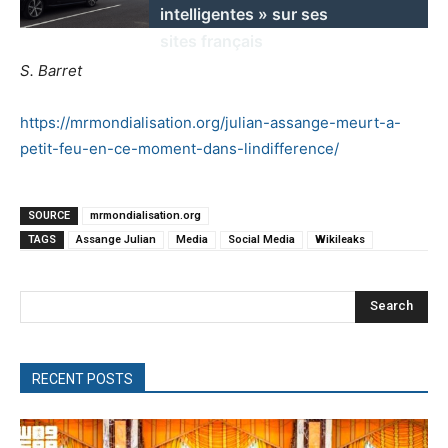
intelligentes » sur ses
sites français
S. Barret
https://mrmondialisation.org/julian-assange-meurt-a-
petit-feu-en-ce-moment-dans-lindifference/
SOURCE
mrmondialisation.org
TAGS
Assange Julian
Media
Social Media
Wikileaks
Search
RECENT POSTS