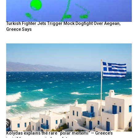
Turkish Fighter Jets Trigger Mock Dogfight Over Aegean,
Greece Says
Kolydas explains the rare “polar meltemi” — Greece’s