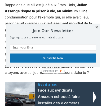
Rappelons que s’il est jugé aux États-Unis,
Julian
Assange risque la prison à vie, au minimum !
Une
condamnation pour l’exemple qui, si elle avait lieu,
résonnerait comme
un avertissement mondial de la
puissance étasunienne envers tous les potentiels
Join Our Newsletter
lanceurs d’alerte
et marquerait un jour sombre pour le
Sign up today to receive our latest posts.
droit des citoyens à la liberté d’information, à la
transparence de la gestion des États, à la démocratie et
aux droits de l’Homme.
Julian Assange a payé de sa
Subscribe Now
liberté les informations révélées via
WikiLeaks
et à ce
titre, avons-nous le droit de l’abandonner en tant que
citoyens avertis, journalistes et lanceurs d’alerte ?
Read also:
Face aux syndicats,
Amazon échoue à faire
installer des « caméras