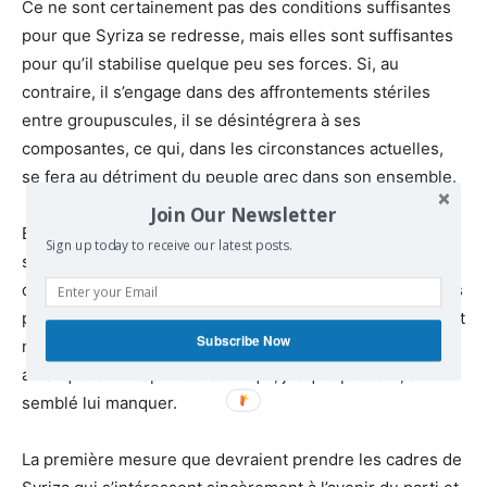
Ce ne sont certainement pas des conditions suffisantes
pour que Syriza se redresse, mais elles sont suffisantes
pour qu’il stabilise quelque peu ses forces. Si, au
contraire, il s’engage dans des affrontements stériles
entre groupuscules, il se désintégrera à ses
composantes, ce qui, dans les circonstances actuelles,
se fera au détriment du peuple grec dans son ensemble.
Join Our Newsletter
Bien entendu, ce parti devra entamer un débat très
Sign up today to receive our latest posts.
sérieux et très honnête sur ce qui est à blâmer et ce qui
doit être changé, et devra éventuellement inviter d’autres
personnes en dehors de ses rangs à s’y joindre. Ce débat
Subscribe Now
nécessitera du temps et une certaine dose de calme,
ainsi que d’un esprit collectif qui, jusqu’à présent, a
semblé lui manquer.
La première mesure que devraient prendre les cadres de