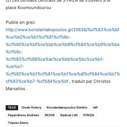
(2) Les bureaux centraux de SYRIZA se trouvent a la
place Koumoundourou
Publie en grec
http://www.konstantakopoulos.gr/25636/%cf%83%ce%bf
%ce%b2%ce%b1%cf%81%cf%8c-
%cf%80%ce%bf%ce%bb%ce%b9%cf%84%ce%b9%ce%ba
%cf%8c-
%cf%83%cf%86%ce%ac%ce%bb%ce%bc%ce%b1-
%ce%b7-
%cf%80%ce%b1%cf%81%ce%b1%ce%af%cf%84%ce%b7%
cf%83%ce%b7-%cf%84%ce%bf
, traduit par Christos
Marsellos
TAGS
Greek History
Konstantakopoulos Dimitris
left
Papandreou Andreas
PASOK
Radical Left
SYRIZA
Tsipras Alexis