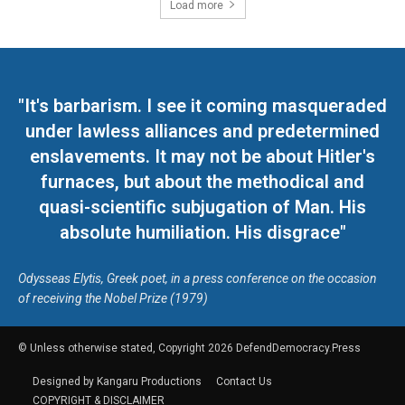
Load more
"It's barbarism. I see it coming masqueraded
under lawless alliances and predetermined
enslavements. It may not be about Hitler's
furnaces, but about the methodical and
quasi-scientific subjugation of Man. His
absolute humiliation. His disgrace"
Odysseas Elytis, Greek poet, in a press conference on the occasion
of receiving the Nobel Prize (1979)
© Unless otherwise stated, Copyright 2026 DefendDemocracy.Press
Designed by Kangaru Productions
Contact Us
COPYRIGHT & DISCLAIMER