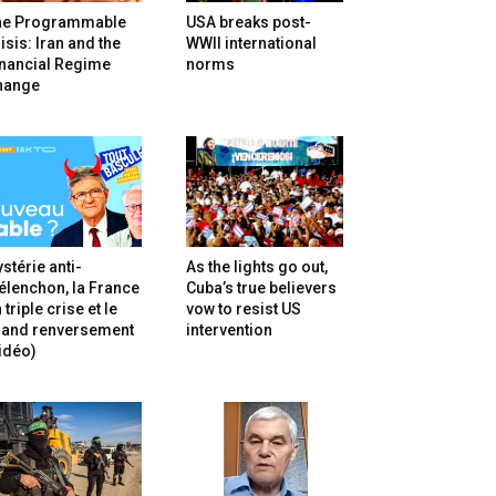
he Programmable
USA breaks post-
isis: Iran and the
WWII international
inancial Regime
norms
hange
stérie anti-
As the lights go out,
lenchon, la France
Cuba’s true believers
 triple crise et le
vow to resist US
rand renversement
intervention
idéo)