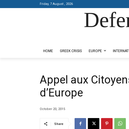
Friday, 7 August , 2026
Defe
Designed by Kangaru Productions
HOME
GREEK CRISIS
EUROPE
INTERNAT
Αppel aux Citoyen
d’Europe
October 20, 2015
Share