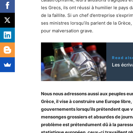
les Grecs, ils ont réussi à humilier le pays
de la faillite. Si un chef d’entreprise s’exp
ses ministres lorsqu’ils parlent de la Grèce
pour malversation grave.
Read als
Les écriv
Nous nous adressons aussi aux peuples eur
Grèce, il vise à construire une Europe lib
gouvernements lorsqu’ils prétendent que vo
mensonges grossiers et absurdes de journa
problème est prétendument dû à la paresse 
statistique européen, ceux-ci travaillent p