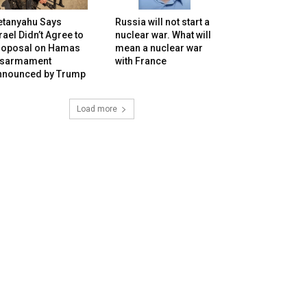
etanyahu Says
Russia will not start a
rael Didn’t Agree to
nuclear war. What will
roposal on Hamas
mean a nuclear war
isarmament
with France
nnounced by Trump
Load more