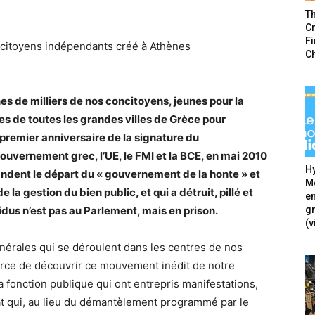
T
Cr
F
 citoyens indépendants créé à Athènes
C
nes de milliers de nos concitoyens, jeunes pour la
ces de toutes les grandes villes de Grèce pour
 premier anniversaire de la signature du
vernement grec, l’UE, le FMI et la BCE, en mai 2010
Hy
andent le départ du « gouvernement de la honte » et
Mé
 la gestion du bien public, et qui a détruit, pillé et
en
g
idus n’est pas au Parlement, mais en prison.
(v
érales qui se déroulent dans les centres de nos
force de découvrir ce mouvement inédit de notre
a fonction publique qui ont entrepris manifestations,
t qui, au lieu du démantèlement programmé par le