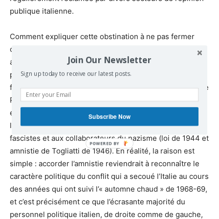
publique italienne.
Comment expliquer cette obstination à ne pas fermer
cette page maintenant ancienne de plus de quarante
Join Our Newsletter
ans ? Selon le communiqué du parquet de Paris, les
Sign up today to receive our latest posts.
personnes arrêtées sont âgées entre 63 et 77 ans, et il
faut ajouter que l’état de santé de certaines, dont celui de
Pietrostefani, est préoccupant. On peut mettre ce refus
en parallèle avec la célérité avec laquelle, aux
Subscribe Now
lendemains de la Libération, l’amnistie fut accordée aux
fascistes et aux collaborateurs du nazisme (loi de 1944 et
amnistie de Togliatti de 1946). En réalité, la raison est
simple : accorder l’amnistie reviendrait à reconnaître le
caractère politique du conflit qui a secoué l’Italie au cours
des années qui ont suivi l’« automne chaud » de 1968-69,
et c’est précisément ce que l’écrasante majorité du
personnel politique italien, de droite comme de gauche,