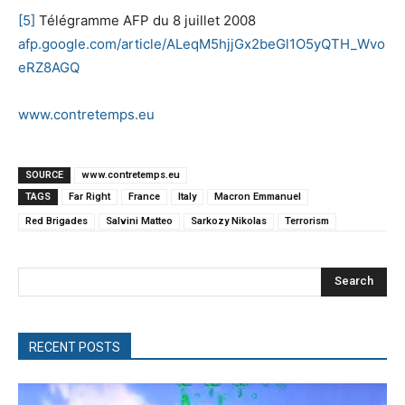
[5]
Télégramme AFP du 8 juillet 2008
afp.google.com/article/ALeqM5hjjGx2beGl1O5yQTH_Wvo
eRZ8AGQ
www.contretemps.eu
SOURCE
www.contretemps.eu
TAGS
Far Right
France
Italy
Macron Emmanuel
Red Brigades
Salvini Matteo
Sarkozy Nikolas
Terrorism
Search
RECENT POSTS