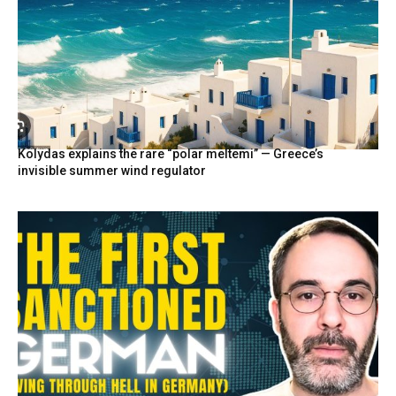
Kolydas explains the rare “polar meltemi” — Greece’s
invisible summer wind regulator