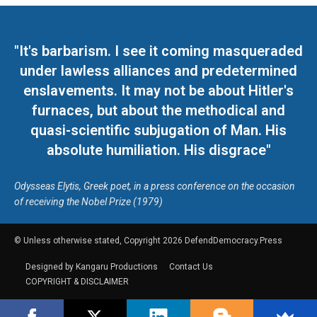
"It's barbarism. I see it coming masqueraded
under lawless alliances and predetermined
enslavements. It may not be about Hitler's
furnaces, but about the methodical and
quasi-scientific subjugation of Man. His
absolute humiliation. His disgrace"
Odysseas Elytis, Greek poet, in a press conference on the occasion
of receiving the Nobel Prize (1979)
© Unless otherwise stated, Copyright 2026 DefendDemocracy.Press
Designed by Kangaru Productions
Contact Us
COPYRIGHT & DISCLAIMER