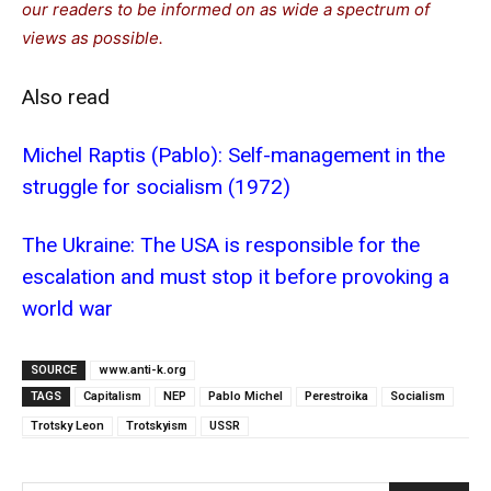
our readers to be informed on as wide a spectrum of
views as possible.
Also read
Michel Raptis (Pablo): Self-management in the
struggle for socialism (1972)
The Ukraine: The USA is responsible for the
escalation and must stop it before provoking a
world war
SOURCE
www.anti-k.org
TAGS
Capitalism
NEP
Pablo Michel
Perestroika
Socialism
Trotsky Leon
Trotskyism
USSR