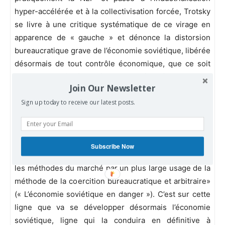
hyper-accélérée et à la collectivisation forcée, Trotsky
se livre à une critique systématique de ce virage en
apparence de « gauche » et dénonce la distorsion
bureaucratique grave de l’économie soviétique, libérée
désormais de tout contrôle économique, que ce soit
par la monnaie (stable), les prix (vrais) ou le plan
Join Our Newsletter
(démocratique).
Sign up today to receive our latest posts.
Se trouvant confronté aux disproportions et aux
dangers engendrés par l’appli-cation débridée de la
NEP pendant la période 1923-1928, la bureaucratie,
Subscribe Now
écrit Léon Trotsky, « a liquidé la NEP. Elle a remplacé
les méthodes du marché par un plus large usage de la
méthode de la coercition bureaucratique et arbitraire»
(« L’économie soviétique en danger »). C’est sur cette
ligne que va se développer désormais l’économie
soviétique, ligne qui la conduira en définitive à