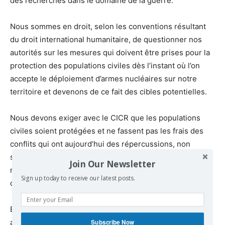
des recherches dans le domaine de la guerre.
Nous sommes en droit, selon les conventions résultant
du droit international humanitaire, de questionner nos
autorités sur les mesures qui doivent être prises pour la
protection des populations civiles dès l’instant où l’on
accepte le déploiement d’armes nucléaires sur notre
territoire et devenons de ce fait des cibles potentielles.
Nous devons exiger avec le CICR que les populations
civiles soient protégées et ne fassent pas les frais des
conflits qui ont aujourd’hui des répercussions, non
seulement dans les pays en guerre, mais aussi dans le
Join Our Newsletter
reste du monde suite aux ruptures de l’acheminement
Sign up today to receive our latest posts.
des produits indispensables à leur survie.
Enfin, confrontée aux risques accrus de l’usage des
armes N-B-C et celui de l’interdiction de l’usage des
Subscribe Now