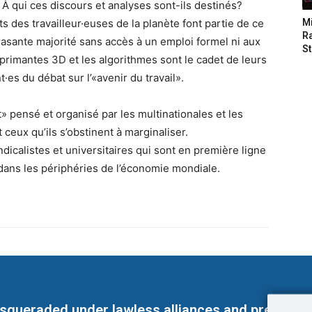
 À qui ces discours et analyses sont-ils destinés?
ts des travailleur·euses de la planète font partie de ce
M
Ra
rasante majorité sans accès à un emploi formel ni aux
St
mprimantes 3D et les algorithmes sont le cadet de leurs
·es du débat sur l’«avenir du travail».
at» pensé et organisé par les multinationales et les
t ceux qu’ils s’obstinent à marginaliser.
ndicalistes et universitaires qui sont en première ligne
» dans les périphéries de l’économie mondiale.
masqueraded under lawless alliances and predeter