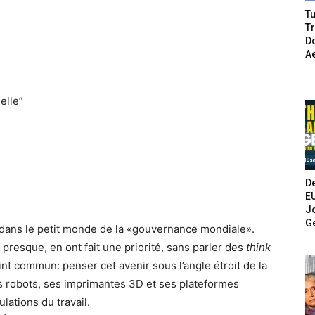
Tu
T
Do
A
elle”
De
E
Jo
G
t dans le petit monde de la «gouvernance mondiale».
 presque, en ont fait une priorité, sans parler des
think
int commun: penser cet avenir sous l’angle étroit de la
es robots, ses imprimantes 3D et ses plateformes
ations du travail.