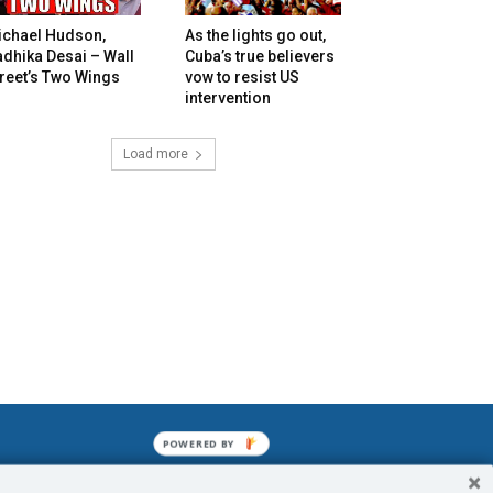
ichael Hudson,
As the lights go out,
dhika Desai – Wall
Cuba’s true believers
reet’s Two Wings
vow to resist US
intervention
Load more
POWERED BY
mined enslavements. It may not be