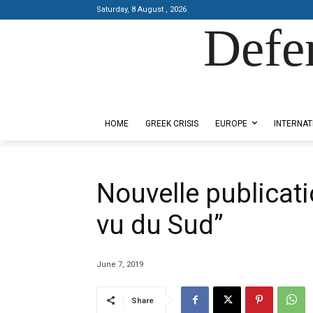
Saturday, 8 August , 2026
Defe
Designed by Kangaru Productions
HOME
GREEK CRISIS
EUROPE
INTERNAT
Nouvelle publicatio
vu du Sud”
June 7, 2019
Share