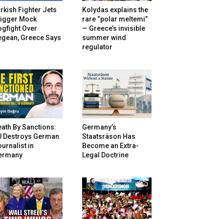
rkish Fighter Jets
Kolydas explains the
rigger Mock
rare “polar meltemi”
gfight Over
— Greece’s invisible
egean, Greece Says
summer wind
regulator
ath By Sanctions:
Germany’s
U Destroys German
Staatsräson Has
urnalist in
Become an Extra-
ermany
Legal Doctrine