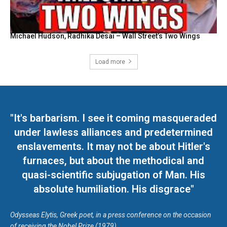
Michael Hudson, Radhika Desai – Wall Street’s Two Wings
Load more
"It's barbarism. I see it coming masqueraded
under lawless alliances and predetermined
enslavements. It may not be about Hitler's
furnaces, but about the methodical and
quasi-scientific subjugation of Man. His
absolute humiliation. His disgrace"
Odysseas Elytis, Greek poet, in a press conference on the occasion
of receiving the Nobel Prize (1979)