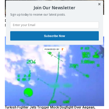
Join Our Newsletter
Sign up today to receive our latest posts.
Marseille l’année dernière, Fontainebleau, Arcachon, la
Drôme et les Écrins cette année : la France brûle sous
l’incendie de l’austérité de l’Union européenne
Subscribe Now
Turkish Fighter Jets Trigger Mock Dogfight Over Aegean,