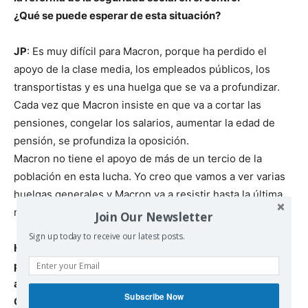
¿Qué se puede esperar de esta situación?
JP
: Es muy difícil para Macron, porque ha perdido el
apoyo de la clase media, los empleados públicos, los
transportistas y es una huelga que se va a profundizar.
Cada vez que Macron insiste en que va a cortar las
pensiones, congelar los salarios, aumentar la edad de
pensión, se profundiza la oposición.
Macron no tiene el apoyo de más de un tercio de la
población en esta lucha. Yo creo que vamos a ver varias
huelgas generales y Macron va a resistir hasta la última,
no es posible un acuerdo en los tiempos actuales
Join Our Newsletter
Sign up today to receive our latest posts.
HS: Bien, Petras, para redondear, otros temas teníamos
por ahí, para volver a Estados Unidos, estas últimas
amenazas o señales que ha dado Donald Trump sobre
Subscribe Now
Corea del Norte, pero otros temas que usted quiera