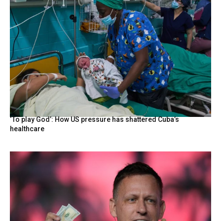
‘To play God’: How US pressure has shattered Cuba’s
healthcare