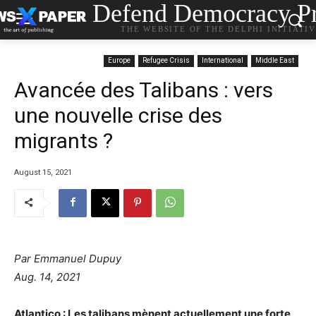
Defend Democracy Pr
THE WEBSITE OF THE DELPHI INITIATI
Europe
Refugee Crisis
International
Middle East
Avancée des Talibans : vers
une nouvelle crise des
migrants ?
August 15, 2021
Par Emmanuel Dupuy
Aug. 14, 2021
Atlantico : Les talibans mènent actuellement une forte