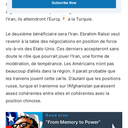
Subscribe Now
raison de ne pas le faire avec la question migratoire
afghane car une fois que les migrants auront traversé
l’Iran, ils atteindront l’Europe via la Turquie.
Le deuxième bénéficiaire sera l’Iran. Ebrahim Raïssi veut
revenir à la table des négociations en position de force
vis-à-vis des Etats-Unis. Ces derniers accepteront sans
doute le rôle que pourrait jouer l’Iran, une forme de
modération, de tempérance. Les Américains n’ont pas
beaucoup d’alliés dans la région. Il parait probable que
les Iraniens jouent cette carte. D’autant que les positions
russe, turque et iranienne sur l’Afghanistan paraissent
assez cohérentes entre elles et cohérentes avec la
position chinoise.
Read also:
“From Memory to Power”