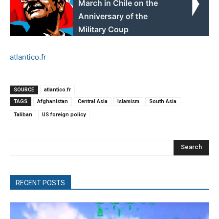
March in Chile on the
Anniversary of the
Military Coup
atlantico.fr
SOURCE
atlantico.fr
TAGS
Afghanistan
Central Asia
Islamism
South Asia
Taliban
US foreign policy
Search
RECENT POSTS