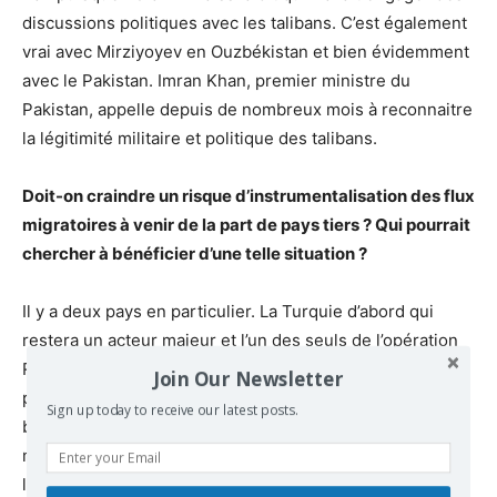
discussions politiques avec les talibans. C’est également
vrai avec Mirziyoyev en Ouzbékistan et bien évidemment
avec le Pakistan. Imran Khan, premier ministre du
Pakistan, appelle depuis de nombreux mois à reconnaitre
la légitimité militaire et politique des talibans.
Doit-on craindre un risque d’instrumentalisation des flux
migratoires à venir de la part de pays tiers ? Qui pourrait
chercher à bénéficier d’une telle situation ?
Il y a deux pays en particulier. La Turquie d’abord qui
restera un acteur majeur et l’un des seuls de l’opération
Resolute Support de l’Otan qui a indiqué entendre rester
Join Our Newsletter
pour sécuriser l’aéroport de Kaboul. Erdogan sait très
Sign up today to receive our latest posts.
bien jouer de notre impatience vis-à-vis de la question
migratoire. Il a obtenu six milliards de roubles pour gérer
la question migratoire lors du conflit syrien. Il n’a aucune