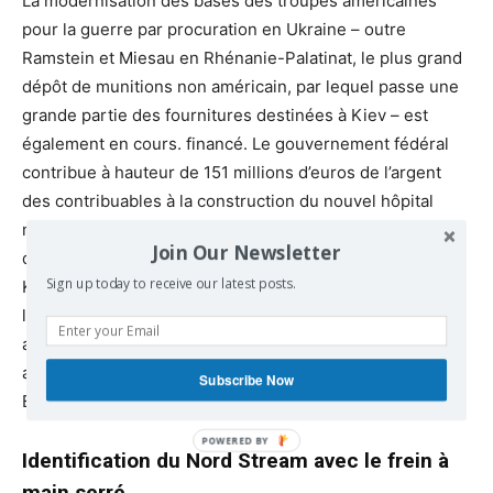
La modernisation des bases des troupes américaines
pour la guerre par procuration en Ukraine – outre
Ramstein et Miesau en Rhénanie-Palatinat, le plus grand
dépôt de munitions non américain, par lequel passe une
grande partie des fournitures destinées à Kiev – est
également en cours. financé. Le gouvernement fédéral
contribue à hauteur de 151 millions d’euros de l’argent
des contribuables à la construction du nouvel hôpital
militaire américain de Weilersbach, le plus grand en
Join Our Newsletter
dehors des États-Unis, tandis que le ministre de la Santé
Sign up today to receive our latest posts.
Karl Lauterbach souhaite fermer des cliniques dans toute
l’Allemagne. Et quand Washington non seulement
augmente ses troupes en Europe, qui dépassent
aujourd’hui les 100 000 hommes, mais propose aussi à la
Subscribe Now
Bundeswehr d’en placer 4.
Identification du Nord Stream avec le frein à
main serré