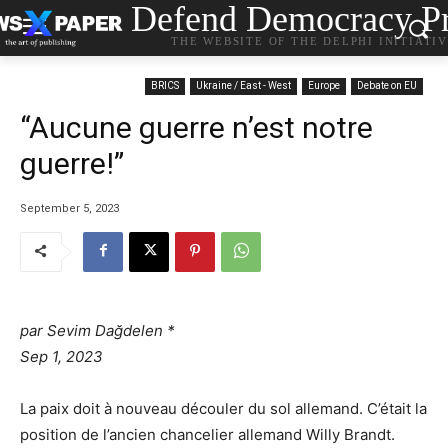
Defend Democracy Pr
THE WEBSITE OF THE DELPHI INITIATI
BRICS
Ukraine / East - West
Europe
Debate on EU
“Aucune guerre n’est notre
guerre!”
September 5, 2023
par Sevim Dağdelen *
Sep 1, 2023
La paix doit à nouveau découler du sol allemand. C’était la
position de l’ancien chancelier allemand Willy Brandt.