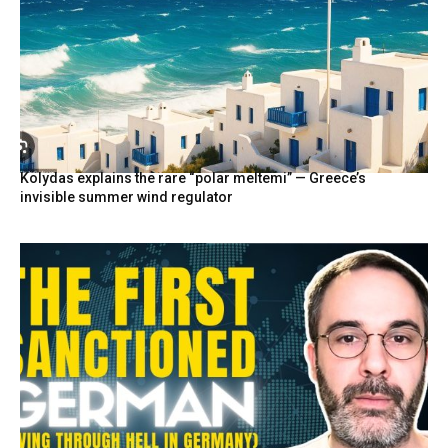
Kolydas explains the rare “polar meltemi” — Greece’s
invisible summer wind regulator