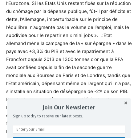
l’Eurozone. Si les Etats Unis restent fixés sur la réduction
du chômage par la dépense publique, fût-il par déficits et
dette, l’Allemagne, imperturbable sur le principe de
l’équilibre, n’augmente pas le volume de l’emploi, mais le
subdivise pour le repartir en « mini jobs ». L’Etat
allemand mène la campagne de la « sur épargne » dans le
pays avec +3,3% du PIB et avec le rapatriement à
Francfort depuis 2013 de 1300 tonnes d’or que la RFA
avait confiées depuis la fin de la seconde guerre
mondiale aux Bourses de Paris et de Londres, tandis que
l’Etat américain, dépensant même de l’argent qu’il n’a pas,
s’installe en situation de désépargne de -2% de son PIB.
Pourtant, avec ses dépenses, par déficit et dette,
Join Our Newsletter
l’Amérique renforce la stabilité mondiale de laquelle tire
elle même le plus grand bénéfice. Tandis qu’avec sa
Sign up today to receive our latest posts.
fixation sur son modèle « vertueux », l’Allemagne rend
l’ajustement toujours plus difficile tant pour ses