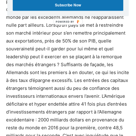
partenaires dans l’euro que pour l’économie mondiale
Subscribe Now
dans son ensemble. Les emplois supprimés dans le
monde par les excédents allemands ne réapparaissent
nulle part ailleurs. Lorsqu’un pays se met à restreindre
son marché intérieur pour s’en remettre principalement
aux exportations, près de 50% de son PIB, quelle
souveraineté peut-il garder pour lui même et quel
leadership peut il exercer en se plaçant à la remorque
des marchés étrangers ? Suffisants de façade, les
Allemands sont les premiers à en douter, ce qui les incite
à des taux d’épargne excessifs. Les entrées des capitaux
étrangers témoignent aussi du peu de confiance des
investisseurs internationaux envers l’avenir. L’Amérique
déficitaire et hyper endettée attire 41 fois plus d’entrées
d’investissements étrangers par rapport à l’Allemagne
excédentaire : 2000 milliards dollars en provenance du
reste du monde en 2016 pour la première, contre 48,5
milliards pour la seconde. C’est avec inquiétude que le