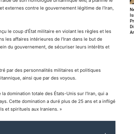
l’aide de son homologue britannique MI6, a planifié le
 et externes contre le gouvernement légitime de l’Iran,
N
Is
P
D
çu le coup d’État militaire en violant les règles et les
A
s les affaires intérieures de l’Iran dans le but de
sein du gouvernement, de sécuriser leurs intérêts et
étré par des personnalités militaires et politiques
itannique, ainsi que par des voyous.
 la domination totale des États-Unis sur l’Iran, qui a
s. Cette domination a duré plus de 25 ans et a infligé
 et spirituels aux Iraniens. »