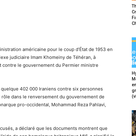
T
Cr
F
C
nistration américaine pour le coup d’État de 1953 en
plexe judiciaire Imam Khomeiny de Téhéran, à
t contre le gouvernement du Permier ministre
Hy
Mé
en
r quelque 402 000 Iraniens contre six personnes
g
(v
r rôle dans le renversement du gouvernement de
onarque pro-occidental, Mohammad Reza Pahlavi,
ccusés, a déclaré que les documents montrent que