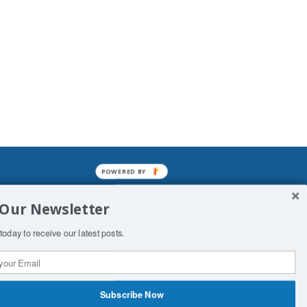
POWERED BY
mined enslavements. It may not be
 Our Newsletter
f Man. His absolute humiliation.
today to receive our latest posts.
Subscribe Now