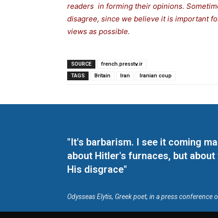
readers in forming their opinions. Sometime
disagree, since we believe it is important 
views as possible.
SOURCE
french.presstv.ir
TAGS
Britain
Iran
Iranian coup
"It's barbarism. I see it coming 
about Hitler's furnaces, but about
His disgrace"
Odysseas Elytis, Greek poet, in a press conference 