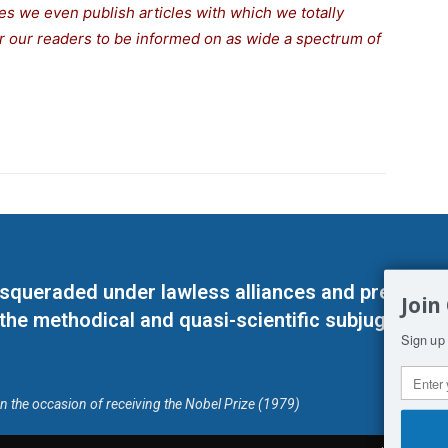
s we even publish articles with which we totally
for our readers to be informed on as wide a spectrum of
masqueraded under lawless alliances and predeter
Join
 the methodical and quasi-scientific subjugation o
Sign up 
on the occasion of receiving the Nobel Prize (1979)