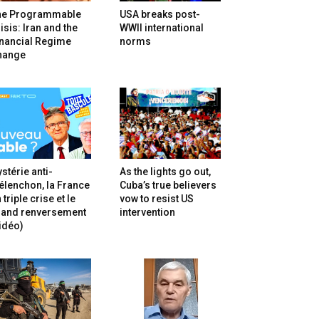
he Programmable
USA breaks post-
isis: Iran and the
WWII international
inancial Regime
norms
hange
stérie anti-
As the lights go out,
lenchon, la France
Cuba’s true believers
 triple crise et le
vow to resist US
rand renversement
intervention
idéo)