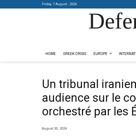
Friday, 7 August , 2026
Defe
Designed by Kangaru Productions
HOME
GREEK CRISIS
EUROPE
INTERNAT
Un tribunal iranie
audience sur le c
orchestré par les 
August 30, 2024