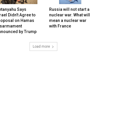
etanyahu Says
Russia will not start a
rael Didn’t Agree to
nuclear war. What will
roposal on Hamas
mean a nuclear war
isarmament
with France
nnounced by Trump
Load more