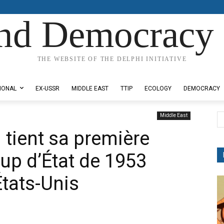
nd Democracy 
THE WEBSITE OF THE DELPHI INITIATIVE
IONAL
EX-USSR
MIDDLE EAST
TTIP
ECOLOGY
DEMOCRACY
Middle East
n tient sa première
oup d’État de 1953
États-Unis