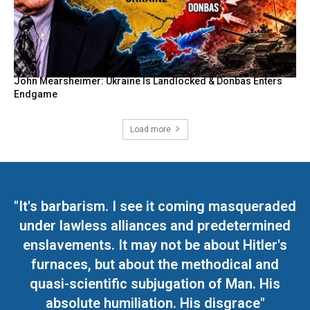
John Mearsheimer: Ukraine Is Landlocked & Donbas Enters
Endgame
Load more
"It's barbarism. I see it coming masqueraded
under lawless alliances and predetermined
enslavements. It may not be about Hitler's
furnaces, but about the methodical and
quasi-scientific subjugation of Man. His
absolute humiliation. His disgrace"