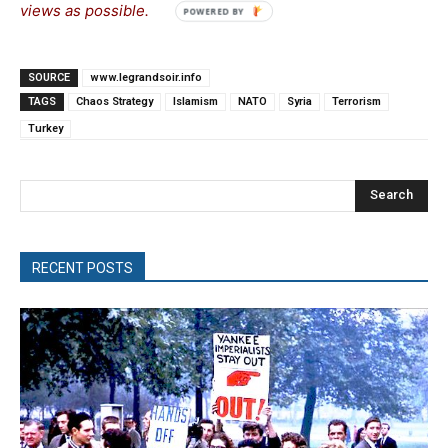
views as possible.
SOURCE
www.legrandsoir.info
TAGS
Chaos Strategy
Islamism
NATO
Syria
Terrorism
Turkey
Search
RECENT POSTS