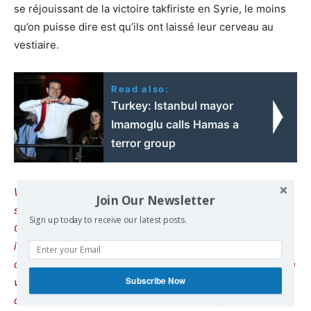
se réjouissant de la victoire takfiriste en Syrie, le moins
qu’on puisse dire est qu’ils ont laissé leur cerveau au
vestiaire.
Read also:
Turkey: Istanbul mayor
Imamoglu calls Hamas a
terror group
We remind our readers that publication of articles on our
Join Our Newsletter
site does not mean that we agree with what is written.
Sign up today to receive our latest posts.
Our policy is to publish anything which we consider of
interest, so as to assist our readers in forming their
opinions. Sometimes we even publish articles with which
Subscribe Now
we totally disagree, since we believe it is important for
our readers to be informed on as wide a spectrum of