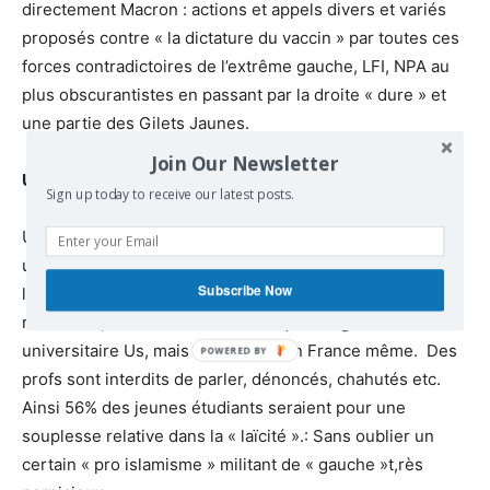
directement Macron : actions et appels divers et variés
proposés contre « la dictature du vaccin » par toutes ces
forces contradictoires de l’extrême gauche, LFI, NPA au
plus obscurantistes en passant par la droite « dure » et
une partie des Gilets Jaunes.
Join Our Newsletter
Une pensée qui se délite.
Sign up today to receive our latest posts.
Une partie de ces groupuscules d’extrême gauche et ces
ultras, viennent aussi relayer les actions menées dans
Subscribe Now
les Facs américaines sur « l’intersectionnalité, le
racialisme, et l’anticolonialisme » qui ravagent le monde
universitaire Us, mais commence en France même. Des
profs sont interdits de parler, dénoncés, chahutés etc.
Ainsi 56% des jeunes étudiants seraient pour une
souplesse relative dans la « laïcité ».: Sans oublier un
certain « pro islamisme » militant de « gauche »t,rès