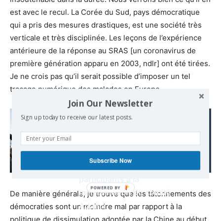
est avec le recul. La Corée du Sud, pays démocratique
qui a pris des mesures drastiques, est une société très
verticale et très disciplinée. Les leçons de l’expérience
antérieure de la réponse au SRAS [un coronavirus de
première génération apparu en 2003, ndlr] ont été tirées.
Je ne crois pas qu’il serait possible d’imposer un tel
traçage numérique des malades en Europe.
Join Our Newsletter
Read also:
Sign up today to receive our latest posts.
Décoloniaux,
banlieusards, gilets
jaunes, militants : la
Subscribe Now
vaste mosaïque des
participants à la
manifestation du comité
De manière générale, je trouve que les tâtonnements des
Adama
démocraties sont un moindre mal par rapport à la
politique de dissimulation adoptée par la Chine au début