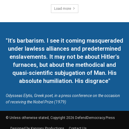
Load more
"It's barbarism. I see it coming masqueraded
under lawless alliances and predetermined
enslavements. It may not be about Hitler's
furnaces, but about the methodical and
quasi-scientific subjugation of Man. His
absolute humiliation. His disgrace"
Odysseas Elytis, Greek poet, in a press conference on the occasion
of receiving the Nobel Prize (1979)
© Unless otherwise stated, Copyright 2026 DefendDemocracy.Press
Designed by Kangaru Productions
Contact Us