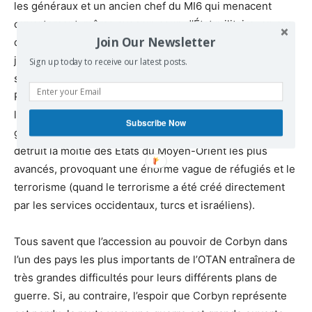
les généraux et un ancien chef du MI6 qui menacent
ouvertement, même avec un coup d’État militaire, en cas
Join Our Newsletter
de victoire de Corbyn. Ils ont même établi une base
juridique pour un tel coup d’État, en prétendant que la
Sign up today to receive our latest posts.
source ultime de légitimité dans le pays demeure la
Reine ! C’est aussi Tony Blair, l’un des protagonistes de
l’invasion criminelle de l’Irak, qui a ouvert la série des
Subscribe Now
guerres et des interventions catastrophiques qui ont
détruit la moitié des États du Moyen-Orient les plus
avancés, provoquant une énorme vague de réfugiés et le
terrorisme (quand le terrorisme a été créé directement
par les services occidentaux, turcs et israéliens).
Tous savent que l’accession au pouvoir de Corbyn dans
l’un des pays les plus importants de l’OTAN entraînera de
très grandes difficultés pour leurs différents plans de
guerre. Si, au contraire, l’espoir que Corbyn représente