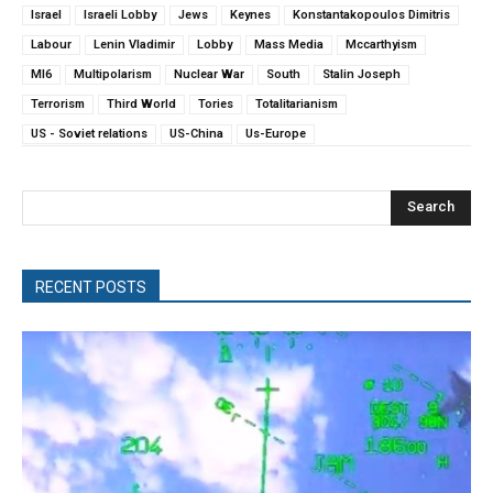
Israel
Israeli Lobby
Jews
Keynes
Konstantakopoulos Dimitris
Labour
Lenin Vladimir
Lobby
Mass Media
Mccarthyism
MI6
Multipolarism
Nuclear War
South
Stalin Joseph
Terrorism
Third World
Tories
Totalitarianism
US - Soviet relations
US-China
Us-Europe
Search
RECENT POSTS