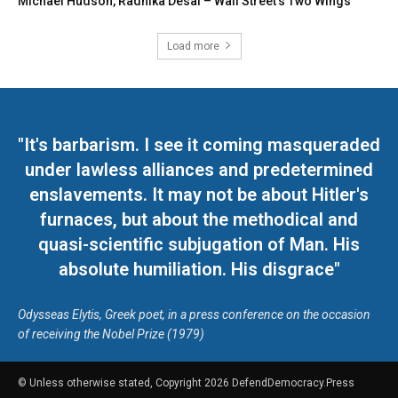
Michael Hudson, Radhika Desai – Wall Street’s Two Wings
Load more
"It's barbarism. I see it coming masqueraded
under lawless alliances and predetermined
enslavements. It may not be about Hitler's
furnaces, but about the methodical and
quasi-scientific subjugation of Man. His
absolute humiliation. His disgrace"
Odysseas Elytis, Greek poet, in a press conference on the occasion
of receiving the Nobel Prize (1979)
© Unless otherwise stated, Copyright 2026 DefendDemocracy.Press