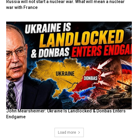
Russia will not start a nuclear war. What will mean a nuclear
war with France
John Mearsheimer: Ukraine Is Landlocked & Donbas Enters
Endgame
Load more