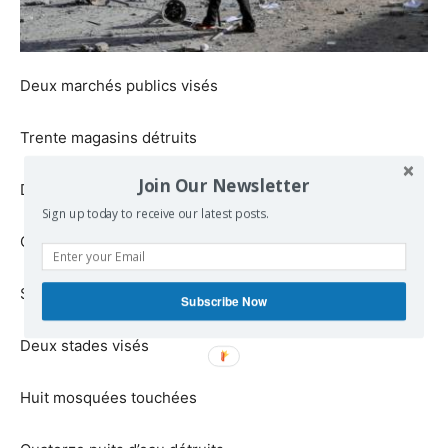
Deux marchés publics visés
Trente magasins détruits
Join Our Newsletter
Dix routes endommagées
Sign up today to receive our latest posts.
Cinq coopératives agricoles touchées
Sept terrains agricoles endommagés
Subscribe Now
Deux stades visés
Huit mosquées touchées