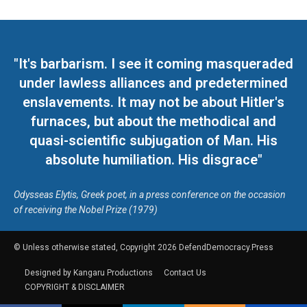
"It's barbarism. I see it coming masqueraded
under lawless alliances and predetermined
enslavements. It may not be about Hitler's
furnaces, but about the methodical and
quasi-scientific subjugation of Man. His
absolute humiliation. His disgrace"
Odysseas Elytis, Greek poet, in a press conference on the occasion
of receiving the Nobel Prize (1979)
© Unless otherwise stated, Copyright 2026 DefendDemocracy.Press
Designed by Kangaru Productions
Contact Us
COPYRIGHT & DISCLAIMER