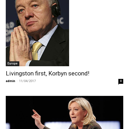
Europe
Livingston first, Korbyn second!
admin
-
11/04/2017
0