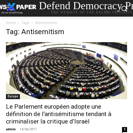
Defend Democracy Pr
THE WEBSITE OF THE DELPHI INITIATI
Home
Tags
Antisemitism
Tag: Antisemitism
Europe
Le Parlement européen adopte une
définition de l’antisémitisme tendant à
criminaliser la critique d’Israël
admin
-
14/06/2017
0