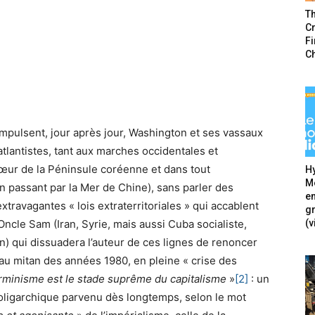
T
Cr
F
C
u’impulsent, jour après jour, Washington et ses vassaux
lantistes, tant aux marches occidentales et
cœur de la Péninsule coréenne et dans tout
Hy
Mé
en passant par la Mer de Chine), sans parler des
en
xtravagantes « lois extraterritoriales » qui accablent
g
(v
Oncle Sam (Iran, Syrie, mais aussi Cuba socialiste,
n) qui dissuadera l’auteur de ces lignes de renoncer
r au mitan des années 1980, en pleine « crise des
rminisme est le stade suprême du capitalisme
»
[2]
: un
 oligarchique parvenu dès longtemps, selon le mot