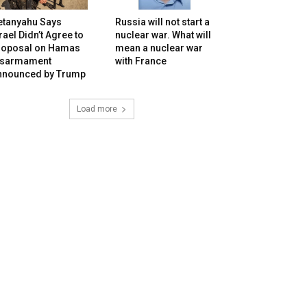
etanyahu Says
Russia will not start a
rael Didn’t Agree to
nuclear war. What will
roposal on Hamas
mean a nuclear war
isarmament
with France
nnounced by Trump
Load more