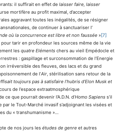
ants: il suffirait en effet de
laisser faire, laisser
rse mortifère au profit maximal, d’accepter
ales aggravant toutes les inégalités, de se résigner
ansnationales, de continuer à sanctuariser l’
de où la concurrence est libre et non faussée
»
[7]
, pour tarir en profondeur les sources même de la vie
lement les
quatre Eléments
chers au vieil Empédocle et
errestres : gaspillage et surconsommation de l’Energie
ion irréversible des fleuves, des lacs et du grand
mpoisonnement de l’
Air
, stérilisation sans retour de la
uffisait toujours pas à satisfaire l’hubris d’Elon Musk et
urs de l’espace extraatmosphérique
ce que pourrait devenir l’A.D.N. d’
Homo Sapiens
s’il
 par le Tout-Marché invasif s’adjoignant les visées et
nnes du « transhumanisme »…
pte de nos jours les
études de genre
et autres