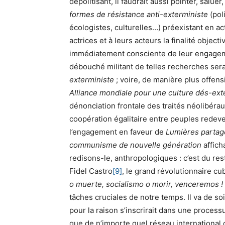
dépolitisant, il faudrait aussi pointer, saluer,
formes de résistance anti-exterministe
(poli
écologistes, culturelles…) préexistant en a
actrices et à leurs acteurs la finalité object
immédiatement consciente de leur engageme
débouché militant de telles recherches serait
exterministe
; voire, de manière plus offens
Alliance mondiale pour une culture dés-ext
dénonciation frontale des traités néolibérau
coopération égalitaire entre peuples redeve
l’engagement en faveur de
Lumières parta
communisme de nouvelle génération
affich
redisons-le, anthropologiques : c’est du re
Fidel Castro
[9]
, le grand révolutionnaire c
o muerte, socialismo o morir, venceremos !
tâches cruciales de notre temps. Il va de soi
pour la raison s’inscrirait dans une process
que de n’importe quel réseau international d