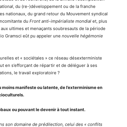
tional
, du (re-)développement ou de la franche
tes nationaux, du grand retour du Mouvement syndical
concomitante du
Front anti-impérialiste mondial
et, plus
 aux ultimes et menaçants soubresauts de la période
onio Gramsci eût pu appeler une
nouvelle hégémonie
turelles et « sociétales » ce réseau désexterministe
t en s’efforçant de répartir et de déléguer à ses
ions, le travail exploratoire ?
 ou moins manifeste ou latente, de l’exterminisme en
ioculturels.
obaux ou pouvant le devenir à tout instant.
ns son domaine de prédilection, celui des « conflits