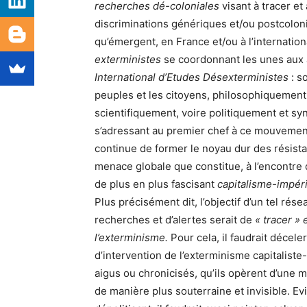
recherches dé-coloniales
visant à tracer et
discriminations génériques et/ou postcolon
qu’émergent, en France et/ou à l’internatio
exterministes
se coordonnant les unes aux a
International d’Etudes Désexterministes
: so
peuples et les citoyens, philosophiquemen
scientifiquement, voire politiquement et s
s’adressant au premier chef à ce mouvement 
continue de former le noyau dur des résista
menace globale que constitue, à l’encontre d
de plus en plus fascisant
capitalisme-impé
Plus précisément dit, l’objectif d’un tel rés
recherches et d’alertes serait de
« tracer »
l’exterminisme.
Pour cela, il faudrait décele
d’intervention de l’exterminisme capitaliste-
aigus ou chronicisés, qu’ils opèrent d’une 
de manière plus souterraine et invisible. Ev