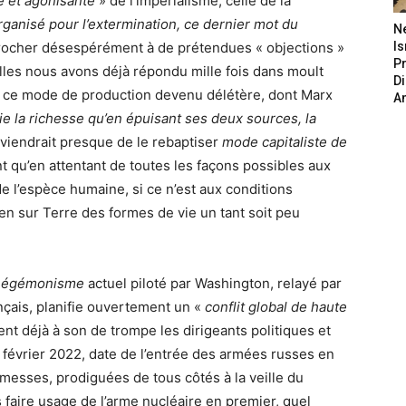
e et agonisante
» de l’impérialisme, celle de la
rganisé pour l’extermination, ce dernier mot du
N
crocher désespérément à de prétendues « objections »
Is
P
elles nous avons déjà répondu mille fois dans moult
D
que ce mode de production devenu délétère, dont Marx
A
ie la richesse qu’en épuisant ses deux sources, la
nviendrait presque de le rebaptiser
mode capitaliste de
nt qu’en attentant de toutes les façons possibles aux
 l’espèce humaine, si ce n’est aux conditions
ien sur Terre des formes de vie un tant soit peu
-hégémonisme
actuel piloté par Washington, relayé par
ançais, planifie ouvertement un «
conflit global de haute
ient déjà à son de trompe les dirigeants politiques et
 février 2022, date de l’entrée des armées russes en
omesses, prodiguées de tous côtés à la veille du
s faire usage de l’arme nucléaire en premier, quel