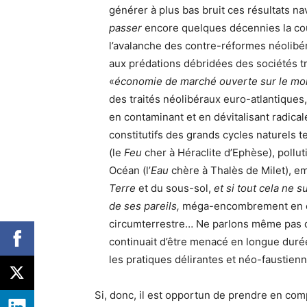
générer à plus bas bruit ces résultats navr
passer
encore quelques décennies la cou
l’avalanche des contre-réformes néolibér
aux prédations débridées des sociétés tr
«
économie de marché ouverte sur le mon
des traités néolibéraux euro-atlantiques
en contaminant et en dévitalisant radica
constitutifs des grands cycles naturels t
(le
Feu
cher à Héraclite d’Ephèse), pollut
Océan (l’
Eau
chère à Thalès de Milet), e
Terre
et du sous-sol,
et si tout cela ne s
de ses pareils,
méga-encombrement en co
circumterrestre… Ne parlons même pas de 
continuait d’être menacé en longue durée
les pratiques délirantes et néo-faustie
Si, donc, il est opportun de prendre en com