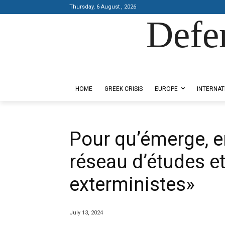
Thursday, 6 August , 2026
Defe
Designed by Kangaru Productions
HOME
GREEK CRISIS
EUROPE
INTERNAT
Pour qu’émerge, en
réseau d’études e
exterministes»
July 13, 2024