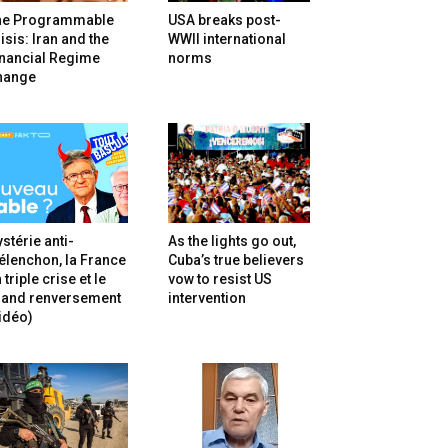
he Programmable
USA breaks post-
isis: Iran and the
WWII international
inancial Regime
norms
hange
stérie anti-
As the lights go out,
lenchon, la France
Cuba’s true believers
 triple crise et le
vow to resist US
rand renversement
intervention
idéo)