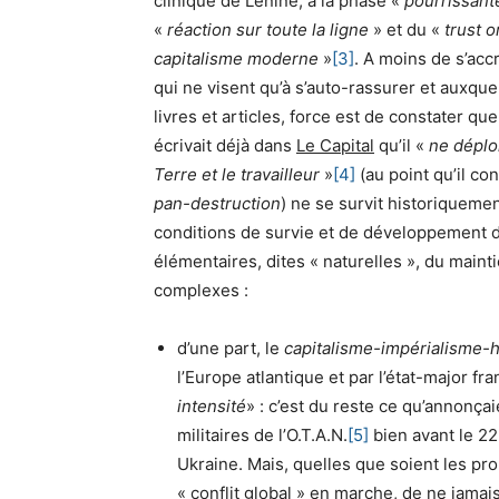
clinique de Lénine, à la phase «
pourrissant
«
réaction sur toute la ligne
» et du «
trust o
capitalisme moderne
»
[3]
. A moins de s’ac
qui ne visent qu’à s’auto-rassurer et auxqu
livres et articles, force est de constater 
écrivait déjà dans
Le Capital
qu’il «
ne déplo
Terre et le travailleur
»
[4]
(au point qu’il co
pan-destruction
) ne se survit historiqueme
conditions de survie et de développement de
élémentaires, dites « naturelles », du maint
complexes :
d’une part, le
capitalisme-impérialisme
l’Europe atlantique et par l’état-major fr
intensité
» : c’est du reste ce qu’annonça
militaires de l’O.T.A.N.
[5]
bien avant le 22
Ukraine. Mais, quelles que soient les pr
« conflit global » en marche, de ne jamai