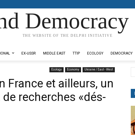
nd Democracy 
THE WEBSITE OF THE DELPHI INITIATIVE
IONAL
EX-USSR
MIDDLE EAST
TTIP
ECOLOGY
DEMOCRACY
Ecology
Economy
Ukraine / East - West
 France et ailleurs, un
t de recherches «dés-