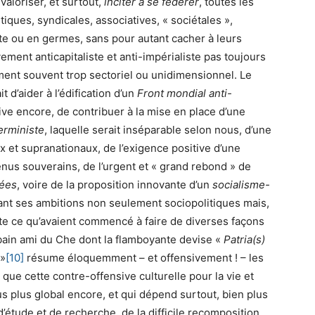
 valoriser, et surtout,
inciter à se fédérer
, toutes les
tiques, syndicales, associatives, « sociétales »,
cte ou en germes, sans pour autant cacher à leurs
ivement anticapitaliste et anti-impérialiste pas toujours
nt souvent trop sectoriel ou unidimensionnel. Le
 d’aider à l’édification d’un
Front mondial anti-
ive encore, de contribuer à la mise en place d’une
erministe
, laquelle serait inséparable selon nous, d’une
x et supranationaux, de l’exigence positive d’une
nus souverains, de l’urgent et « grand rebond » de
gées
, voire de la proposition innovante d’un
socialisme-
ant ses ambitions non seulement sociopolitiques mais,
ste ce qu’avaient commencé à faire de diverses façons
ubain ami du Che dont la flamboyante devise «
Patria(s)
»
[10]
résume éloquemment – et offensivement ! – les
 que cette contre-offensive culturelle pour la vie et
us plus global encore, et qui dépend surtout, bien plus
’étude et de recherche, de la difficile recomposition