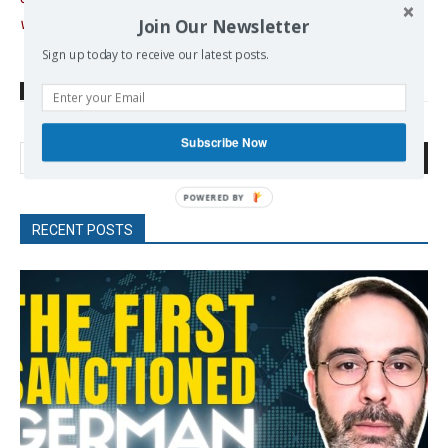
views as possible.
Join Our Newsletter
Sign up today to receive our latest posts.
TAGS
Africa
France
French Foreign Policy
Niger
Sahel
Subscribe Now
Search
RECENT POSTS