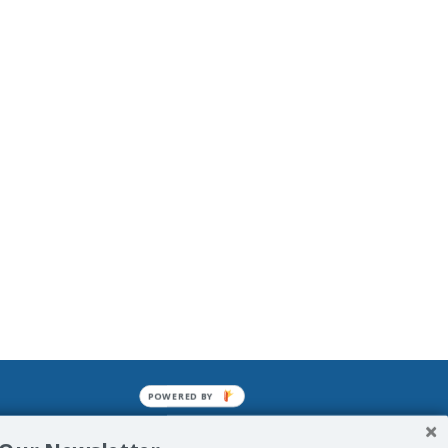
POWERED BY
mined enslavements. It may not be