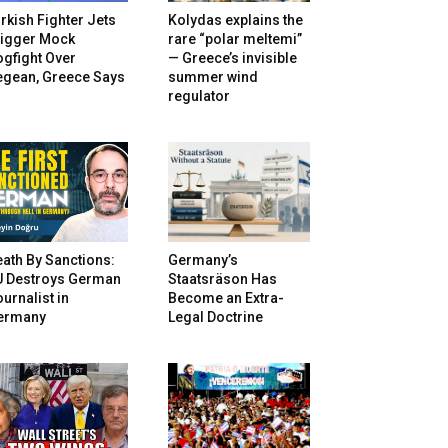
rkish Fighter Jets
Kolydas explains the
rigger Mock
rare “polar meltemi”
gfight Over
— Greece’s invisible
egean, Greece Says
summer wind
regulator
ath By Sanctions:
Germany’s
U Destroys German
Staatsräson Has
urnalist in
Become an Extra-
ermany
Legal Doctrine