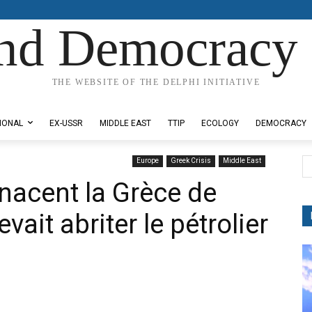
nd Democracy 
THE WEBSITE OF THE DELPHI INITIATIVE
IONAL
EX-USSR
MIDDLE EAST
TTIP
ECOLOGY
DEMOCRACY
Europe
Greek Crisis
Middle East
nacent la Grèce de
vait abriter le pétrolier