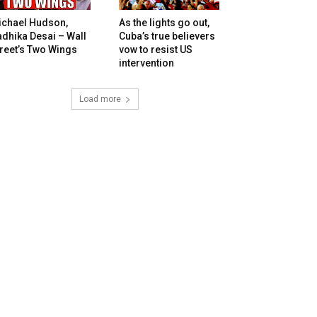
ichael Hudson,
As the lights go out,
dhika Desai – Wall
Cuba’s true believers
reet’s Two Wings
vow to resist US
intervention
Load more