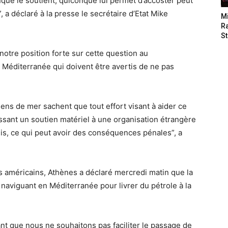
ue le soutient, quiconque lui permet d’accoster peut
, a déclaré à la presse le secrétaire d’Etat Mike
M
Ra
St
otre position forte sur cette question au
 Méditerranée qui doivent être avertis de ne pas
 gens de mer sachent que tout effort visant à aider ce
ssant un soutien matériel à une organisation étrangère
nis, ce qui peut avoir des conséquences pénales”, a
 américains, Athènes a déclaré mercredi matin que la
n naviguant en Méditerranée pour livrer du pétrole à la
t que nous ne souhaitons pas faciliter le passage de